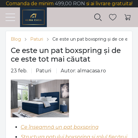
Comanda de minim
499,00 RON
si ai livrare gratuita!
Blog
Paturi
Ce este un pat boxspring și de ce este 
Ce este un pat boxspring și de
ce este tot mai căutat
23 feb.
Paturi
Autor: almacasa.ro
Ce înseamnă un pat boxspring
Structura patului boxspring și rolul fiecărui