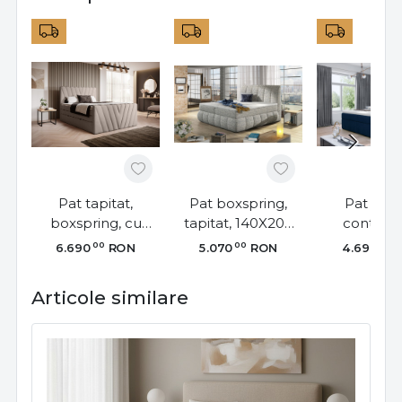
Pat tapitat,
Pat boxspring,
Pat tapit
boxspring, cu
tapitat, 140X200
continen
spatiu pentru
cm, Vincenzo 141,
boxspring, c
00
00
00
6.690
RON
5.070
RON
4.697
depozitare,
Eltap
pentru depo
180x200 cm,
180x200 
Articole similare
Candice 2, Eltap
Meron 182,