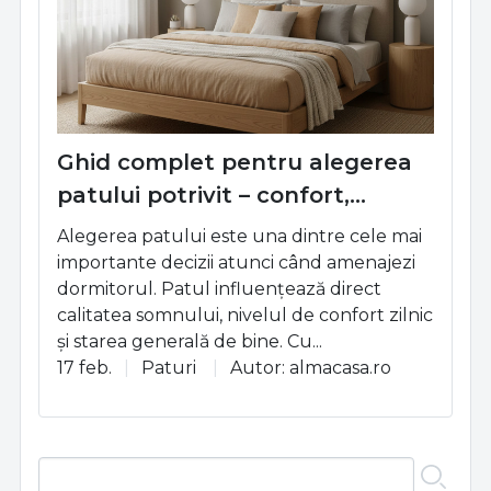
Ghid complet pentru alegerea
patului potrivit – confort,
dimensiuni, tipuri și greșeli de
Alegerea patului este una dintre cele mai
evitat
importante decizii atunci când amenajezi
dormitorul. Patul influențează direct
calitatea somnului, nivelul de confort zilnic
și starea generală de bine. Cu...
17 feb.
Paturi
Autor: almacasa.ro