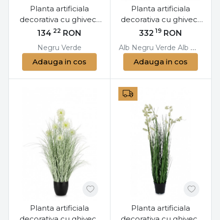
Planta artificiala
Planta artificiala
decorativa cu ghiveci,
decorativa cu ghiveci,
45 cm, Dieffenbachia
100 cm, Grevillea
22
19
134
RON
332
RON
Bizzotto
Bizzotto
Negru
Verde
Alb
Negru
Verde
Alb
Negru
V
Adauga in cos
Adauga in cos
Planta artificiala
Planta artificiala
decorativa cu ghiveci,
decorativa cu ghiveci,