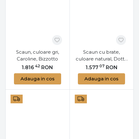
Scaun, culoare gri,
Scaun cu brate,
Caroline, Bizzotto
culoare natural, Dotty,
Bizzotto
42
07
1.816
RON
1.577
RON
Adauga in cos
Adauga in cos