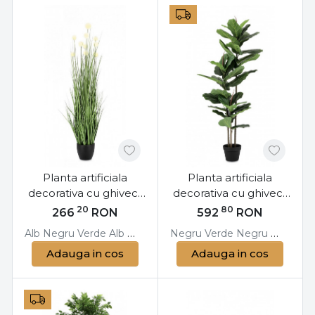
Planta artificiala
Planta artificiala
decorativa cu ghiveci,
decorativa cu ghiveci,
110 cm, Eriophorum
145 cm, Ficus Bizzotto
20
80
266
RON
592
RON
Bizzotto
Alb
Negru
Verde
Alb
Negru
Verde
Negru
Verde
Negru
Verde
Ne
Adauga in cos
Adauga in cos