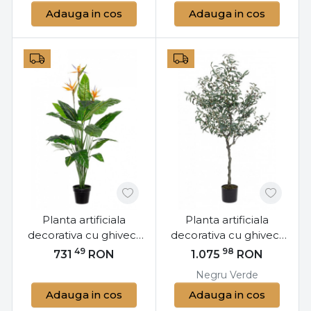
Adauga in cos
Adauga in cos
Planta artificiala
Planta artificiala
decorativa cu ghiveci,
decorativa cu ghiveci,
150 cm, Sterlitzia
150 cm, Olive Bizzotto
49
98
731
RON
1.075
RON
Bizzotto
Negru
Verde
Adauga in cos
Adauga in cos