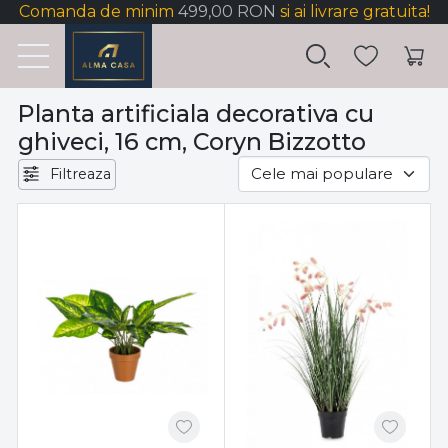
Comanda de minim
499,00 RON
si ai livrare gratuita!
Planta artificiala decorativa cu
ghiveci, 16 cm, Coryn Bizzotto
Filtreaza