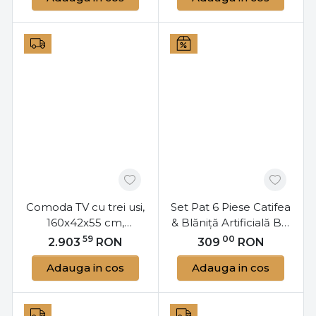
Comoda TV cu trei usi,
Set Pat 6 Piese Catifea
160x42x55 cm,
& Blăniță Artificială Bej
Garwood, Bizzotto
| Pilota Dublă
59
00
2.903
RON
309
RON
Reversibilă | Jo-Jo
Adauga in cos
Adauga in cos
Home