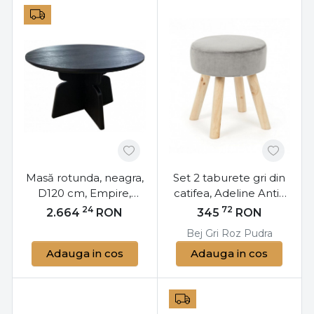
Masă rotunda, neagra,
Set 2 taburete gri din
D120 cm, Empire,
catifea, Adeline Antik
Bizzotto
Bizzotto
24
72
2.664
RON
345
RON
Bej
Gri
Roz Pudra
Adauga in cos
Adauga in cos