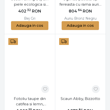
piele ecologica si
fereasta cu rama aurie
lemn de fag, New
din metal si sticla
32
64
402
RON
804
RON
Trend Bizzotto
bronz, 90x90 cm,
Bej
Gri
Auriu
Bronz
Negru
Planet Bizzotto
Adauga in cos
Adauga in cos
Fotoliu taupe din
Scaun Abby, Bizzotto
catifea si lemn,
Adeline Bizzotto
55
84