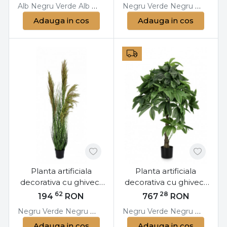
Alb
Negru
Verde
Alb
Negru
Verde
Negru
Negru
Verde
Roz
Negru
Verde
Verde
Adauga in cos
Adauga in cos
Planta artificiala
Planta artificiala
decorativa cu ghiveci,
decorativa cu ghiveci,
96,5 cm, Pampas
120 cm, Pachira
62
28
194
RON
767
RON
Bizzotto
Bizzotto
Negru
Verde
Negru
Verde
Negru
Verde
Negru
Verde
Adauga in cos
Adauga in cos