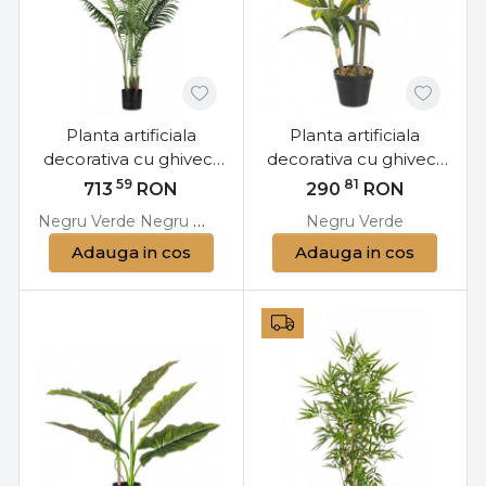
Planta artificiala
Planta artificiala
decorativa cu ghiveci,
decorativa cu ghiveci,
160 cm, Kenzia
88 cm, Dracaena
59
81
713
RON
290
RON
Bizzotto
Bizzotto
Negru
Verde
Negru
Verde
Negru
Verde
Adauga in cos
Adauga in cos