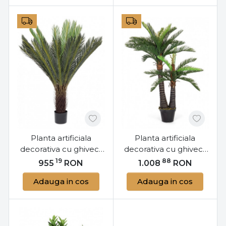
Planta artificiala
Planta artificiala
decorativa cu ghiveci,
decorativa cu ghiveci,
120 cm, Cycas Bizzotto
150 cm, Palmier
19
88
955
RON
1.008
RON
Bizzotto
Adauga in cos
Adauga in cos