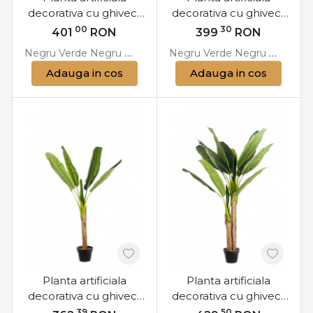
decorativa cu ghiveci,
decorativa cu ghiveci,
120 cm, Philodendron
65 cm, Philodendron
00
30
401
RON
399
RON
Bizzotto
Bizzotto
Negru
Verde
Negru
Verde
Negru
Verde
Negru
Verde
Adauga in cos
Adauga in cos
Planta artificiala
Planta artificiala
decorativa cu ghiveci,
decorativa cu ghiveci,
113 cm, Banana
135 cm, Banana
39
50