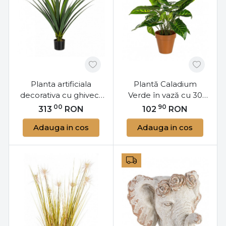
Planta artificiala
Plantă Caladium
decorativa cu ghiveci,
Verde în vază cu 30
90 cm, Ruscaceae
frunze H45cm,
00
90
313
RON
102
RON
Bizzotto
Bizzotto
Adauga in cos
Adauga in cos