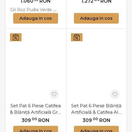
1.060
RON
1.272
RON
Gri
Roz Pudra
Verde
taupe
Adauga in cos
Adauga in cos
Set Pat 6 Piese Catifea
Set Pat 6 Piese Blăniță
& Blăniță Artificială Gri |
Artificială & Catifea Alb
Pilota Dublă
| Pilota Dublă
00
00
309
RON
309
RON
Reversibilă | Jo-Jo
Reversibilă | Jo-Jo
Adauga in cos
Adauga in cos
Home
Home