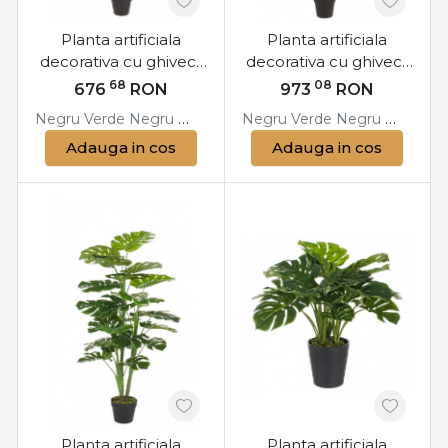
Planta artificiala
Planta artificiala
decorativa cu ghiveci,
decorativa cu ghiveci,
155 cm, Bamboo
185 cm, Bamboo
68
08
676
RON
973
RON
Bizzotto
Bizzotto
Negru
Verde
Negru
Verde
Negru
Negru
Verde
Verde
Negru
Verde
Ne
Adauga in cos
Adauga in cos
Planta artificiala
Planta artificiala