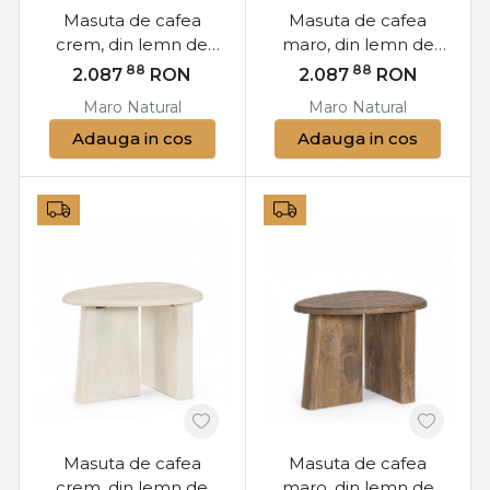
Masuta de cafea
Masuta de cafea
crem, din lemn de
maro, din lemn de
mango, Ø 75 cm,
mango, Ø 75 cm,
88
88
2.087
RON
2.087
RON
Lopez Bizzotto
Lopez Bizzotto
Maro
Natural
Maro
Natural
Adauga in cos
Adauga in cos
Masuta de cafea
Masuta de cafea
crem, din lemn de
maro, din lemn de