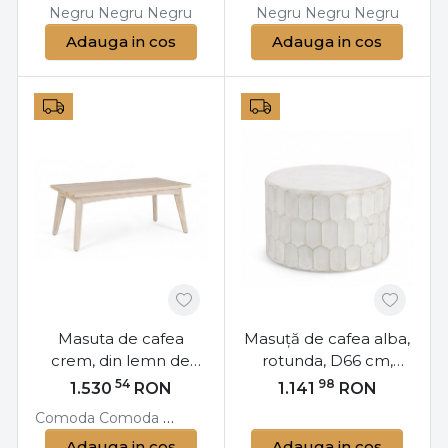
Negru
Negru
Negru
Negru
Negru
Negru
Adauga in cos
Adauga in cos
Masuta de cafea
Masuță de cafea alba,
crem, din lemn de
rotunda, D66 cm,
mango, Sahana
Caesar, Bizzotto
54
98
1.530
RON
1.141
RON
Bizzotto
Comoda
Comoda
Comoda TV
Consola
Masa dining
Masuta
Adauga in cos
Adauga in cos