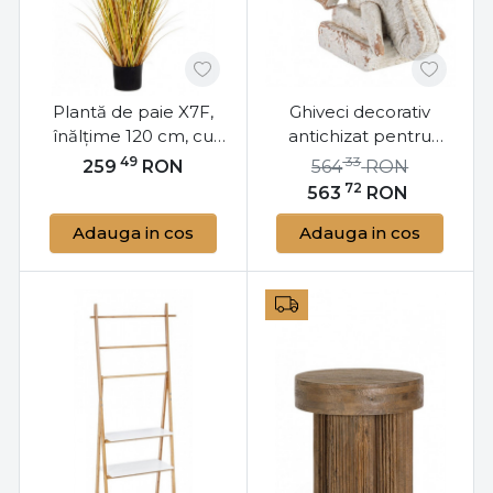
Plantă de paie X7F,
Ghiveci decorativ
înălțime 120 cm, cu
antichizat pentru
vas, Desserto Bizzotto
exterior gri din
49
33
259
RON
564
RON
magneziu, Elephant
72
563
RON
Bizzotto
Adauga in cos
Adauga in cos