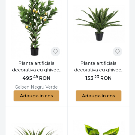
Planta artificiala
Planta artificiala
decorativa cu ghiveci,
decorativa cu ghiveci,
115 cm, Lemon
45 cm, Fern Bizzotto
49
23
495
RON
153
RON
Bizzotto
Galben
Negru
Verde
Adauga in cos
Adauga in cos