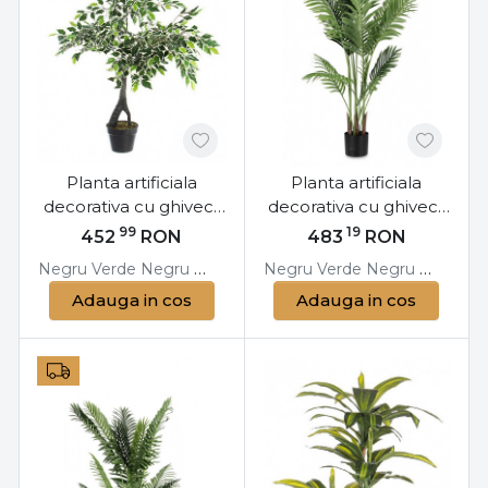
Planta artificiala
Planta artificiala
decorativa cu ghiveci,
decorativa cu ghiveci,
120 cm, Ficus-2
140 cm, Kenzia
99
19
452
RON
483
RON
Bizzotto
Bizzotto
Negru
Verde
Negru
Verde
Negru
Negru
Verde
Verde
Negru
Negru
Verde
Verde
Adauga in cos
Adauga in cos