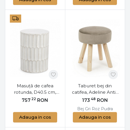
Masuță de cafea
Taburet bej din
rotunda, D40.5 cm,
catifea, Adeline Antik
Caesar, Bizzotto
Bizzotto
22
48
757
RON
173
RON
Bej
Gri
Roz Pudra
Adauga in cos
Adauga in cos