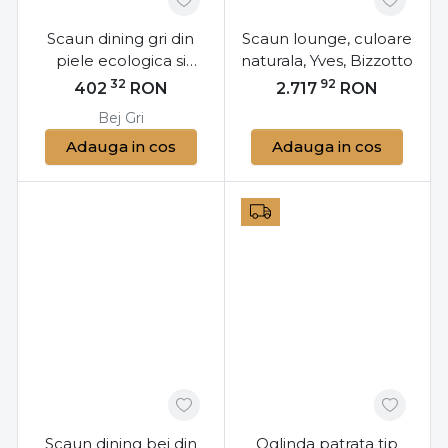
Scaun dining gri din
Scaun lounge, culoare
piele ecologica si
naturala, Yves, Bizzotto
lemn de fag, New
32
92
402
RON
2.717
RON
Trend Bizzotto
Bej
Gri
Adauga in cos
Adauga in cos
Scaun dining bej din
Oglinda patrata tip