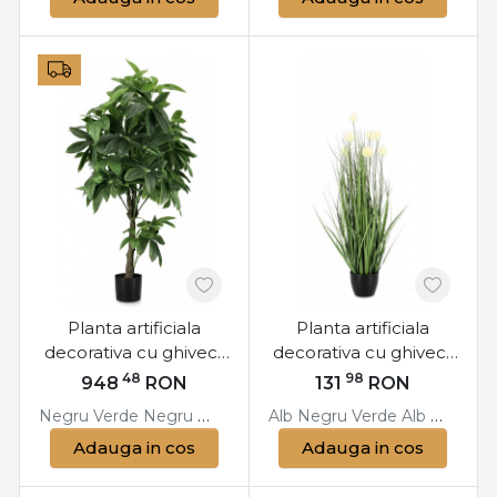
Planta artificiala
Planta artificiala
decorativa cu ghiveci,
decorativa cu ghiveci,
160 cm, Pachira
68 cm, Eriophorum
48
98
948
RON
131
RON
Bizzotto
Bizzotto
Negru
Verde
Negru
Verde
Alb
Negru
Verde
Alb
Negru
V
Adauga in cos
Adauga in cos