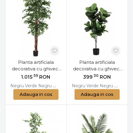
Planta artificiala
Planta artificiala
decorativa cu ghiveci,
decorativa cu ghiveci,
210 cm, Ficus Bizzotto
120 cm, Ficus Bizzotto
59
30
1.015
RON
399
RON
Negru
Verde
Negru
Verde
Negru
Negru
Verde
Verde
Negru
Negru
Verde
Verde
Ne
Adauga in cos
Adauga in cos