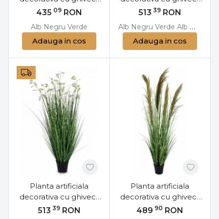
105 cm, Cebolla
120 cm, Grevillea-2
09
39
435
RON
513
RON
Bizzotto
Bizzotto
Alb
Negru
Verde
Alb
Negru
Verde
Alb
Negru
V
Adauga in cos
Adauga in cos
Planta artificiala
Planta artificiala
decorativa cu ghiveci,
decorativa cu ghiveci,
120 cm, Grevillea
145 cm, Pampas
39
90
513
RON
489
RON
Bizzotto
Bizzotto