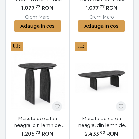
mango, Zacatecas
mango, Zacatecas
77
77
1.077
RON
1.077
RON
Bizzotto
Bizzotto
Crem
Maro
Crem
Maro
Adauga in cos
Adauga in cos
Masuta de cafea
Masuta de cafea
neagra, din lemn de
neagra, din lemn de
mango, 60x45x56 cm,
mango, 135x76x38 cm,
73
60
1.205
RON
2.433
RON
Monterrey Bizzotto
Monterrey Bizzotto