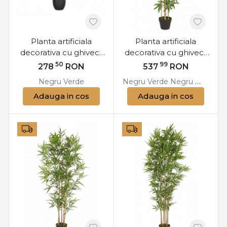
Planta artificiala
Planta artificiala
decorativa cu ghiveci,
decorativa cu ghiveci,
78 cm, Dieffenbachia
130 cm, Bamboo
50
99
278
RON
537
RON
Bizzotto
Bizzotto
Negru
Verde
Negru
Verde
Negru
Verde
Ne
Adauga in cos
Adauga in cos