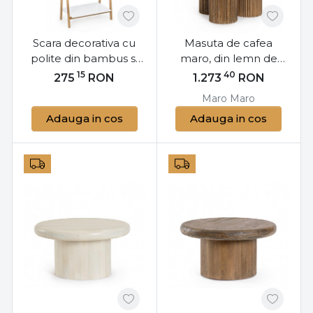
Scara decorativa cu
Masuta de cafea
polite din bambus si
maro, din lemn de
MDF, 53 cm, Audrey
mango, Ø 45 cm,
15
40
275
RON
1.273
RON
Bizzotto
Dacca Bizzotto
Maro
Maro
Adauga in cos
Adauga in cos