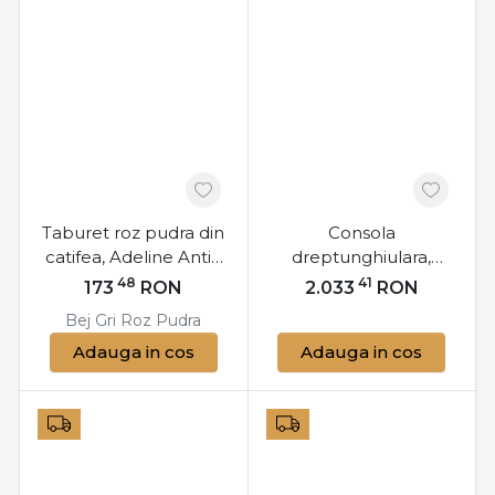
Taburet roz pudra din
Consola
catifea, Adeline Antik
dreptunghiulara,
Bizzotto
neagra, Empire,
48
41
173
RON
2.033
RON
Bizzotto
Bej
Gri
Roz Pudra
Adauga in cos
Adauga in cos