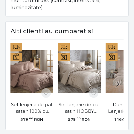
monitorului dvs. (contrast, intensitate,
luminozitate).
Alti clienti au cumparat si
Set lenjerie de pat
Set lenjerie de pat
Dantela V
saten 100% cu
satin HOBBY
Lenjerie de
dungi | Hobby
HOME | Bej |
persoane
00
00
00
579
RON
579
RON
1.164
R
Home | Cafeniu |
Dungi fine | 80
broderie, 
Dungi satinate | 6
fire/cm² | 6 piese |
satinat, 6 pi