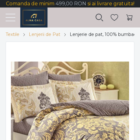
Comanda de minim
499,00 RON
si ai livrare gratuita!
Textile
Lenjerii de Pat
Lenjerie de pat, 100% bumbac, te