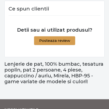
piese | 2 persoane
2 persoane
deschis, G
Ce spun clientii
| 80 fire/cm²
Detii sau ai utilizat produsul?
Posteaza review
Lenjerie de pat, 100% bumbac, tesatura
poplin, pat 2 persoane, 4 piese,
cappuccino / auriu, Mirela, HBP-95 -
game variate de modele si culori!