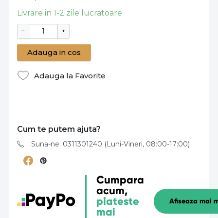
Livrare in 1-2 zile lucratoare
−
+
Adauga in cos
Adauga la Favorite
Cum te putem ajuta?
Suna-ne: 0311301240 (Luni-Vineri, 08:00-17:00)
Cumpara
acum,
plateste
Afiseaza mai m
mai