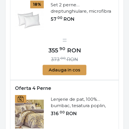
18%
Set 2 perne
dreptunghiulare, microfibra
matlasata, 50x70 cm, alb,
00
57
RON
SP-03
90
355
RON
00
373
RON
Adauga in cos
Oferta 4 Perne
Lenjerie de pat, 100%
bumbac, tesatura poplin,
pat 2 persoane, 4 piese,
00
316
RON
cappuccino / auriu, Mirela,
HBP-95