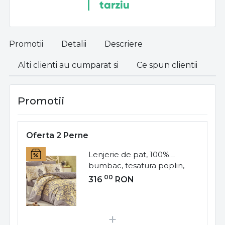
tarziu
Promotii
Detalii
Descriere
Alti clienti au cumparat si
Ce spun clientii
Promotii
Oferta 2 Perne
Lenjerie de pat, 100%
bumbac, tesatura poplin,
pat 2 persoane, 4 piese,
00
316
RON
cappuccino / auriu, Mirela,
HBP-95