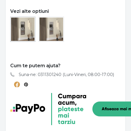
Vezi alte optiuni
Cum te putem ajuta?
Suna-ne: 0311301240 (Luni-Vineri, 08:00-17:00)
Cumpara
acum,
plateste
Afiseaza mai m
mai
tarziu