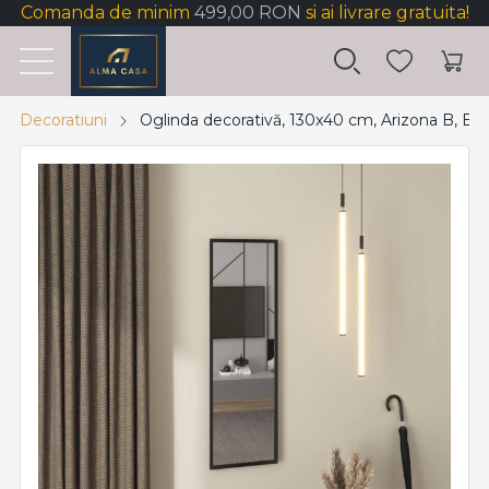
Comanda de minim
499,00 RON
si ai livrare gratuita!
Decoratiuni
Oglinda decorativă, 130x40 cm, Arizona B, Elt