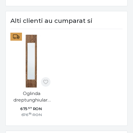
Alti clienti au cumparat si
Oglinda
dreptunghiulara
maro din lemn
57
675
RON
reciclat, 120x25
18
676
RON
cm, Rafter
Bizzotto