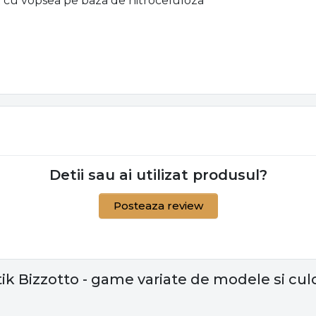
sat cu vopsea pe baza de nitroceluloza
Detii sau ai utilizat produsul?
Posteaza review
ik Bizzotto - game variate de modele si culo