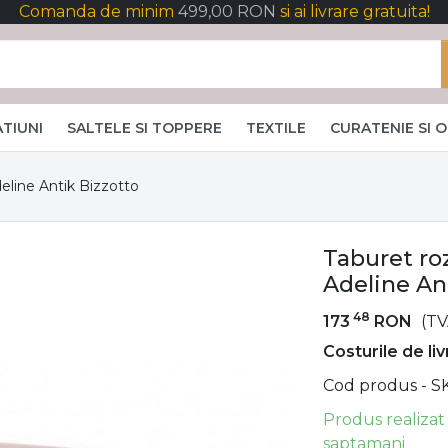
Comanda de minim
499,00 RON
si ai livrare gratuita!
TIUNI
SALTELE SI TOPPERE
TEXTILE
CURATENIE SI 
deline Antik Bizzotto
Taburet roz
Adeline An
48
173
RON
(TV
Costurile de li
Cod produs - S
Produs realizat
saptamani