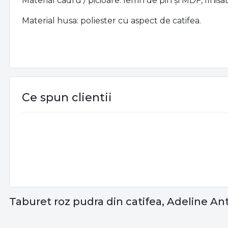
Material cadru / picioare: lemn de pin și MDF, fini
Material husa: poliester cu aspect de catifea.
Ce spun clientii
Taburet roz pudra din catifea, Adeline Ant