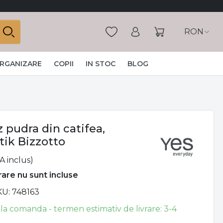
RON
ORGANIZARE
COPII
IN STOC
BLOG
 pudra din catifea,
tik Bizzotto
A inclus)
vrare nu sunt incluse
KU
748163
 la comanda - termen estimativ de livrare: 3-4