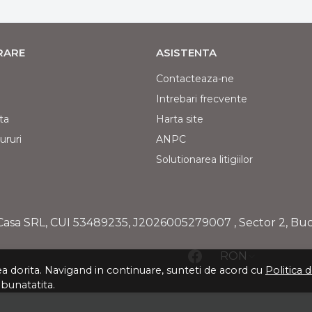
VRARE
ASISTENTA
Contacteaza-ne
Intrebari frecvente
ta
Harta site
ururi
ANPC
Solutionarea litigiilor
Casa SRL, CUI
53489235
,
J2026005279007
, Sector 2, Bu
RON
tea dorita. Navigand in continuare, sunteti de acord cu
Politica 
mbunatatita.