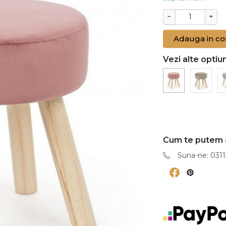
−
+
Adauga in co
Vezi alte optiun
Cum te putem 
Suna-ne: 0311