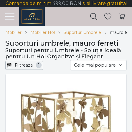
Comanda de minim
499,00 RON
si ai livrare gratuita!
Mobilier
Mobilier Hol
Suporturi umbrele
mauro ferr
Suporturi umbrele, mauro ferreti
Suporturi pentru Umbrele - Soluția Ideală
pentru Un Hol Organizat și Elegant
Filtreaza
1