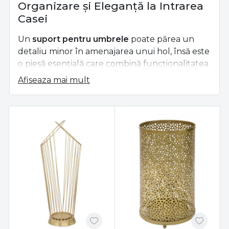
Organizare și Eleganță la Intrarea
Casei
Un
suport pentru umbrele
poate părea un
detaliu minor în amenajarea unui hol, însă este
o piesă esențială care combină funcționalitatea
cu stilul. De la menținerea ordinii până la
Afiseaza mai mult
protejarea pardoselii de apă în zilele ploioase,
suporturile pentru umbrele oferă un loc
dedicat pentru a depozita umbrelele, păstrând
în același timp estetica holului intactă. La
Alma
Casa
, îți oferim o gamă variată de suporturi
pentru umbrele, concepute pentru a adăuga
un plus de organizare și eleganță intrării tale.
De ce este important un suport
pentru umbrele?
Suportul pentru umbrele este un accesoriu
indispensabil, mai ales în zilele ploioase sau