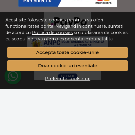
care te vor ghida în alegerea suportului ideal:
1. Materialul și Durabilitatea
Acest site foloseste cookies pentru a va oferi
functionalitatea dorita. Navigand in continuare, sunteti
Materialul suportului pentru umbrele este
de acord cu
Politica de cookies
si cu plasarea de cookies,
esențial, mai ales pentru durabilitatea și
cu scopul de a va oferi o experienta imbunatatita.
rezistența acestuia la umiditate. Dacă locuiești
într-o zonă unde plouă frecvent, optează
Accepta toate cookie-urile
pentru un model din metal sau lemn tratat,
care poate rezista mai bine în timp. De
Doar cookie-uri esentiale
asemenea, modelele din plastic de înaltă
Preferinte cookie-uri
calitate pot fi o alternativă practică și accesibilă.
2. Dimensiunea Holului
Suportul pentru umbrele trebuie să se
integreze armonios în holul tău, fără a ocupa
prea mult spațiu. Dacă ai un hol mic, alege un
model compact și discret. În schimb, dacă ai un
hol spațios, poți opta pentru un suport mai