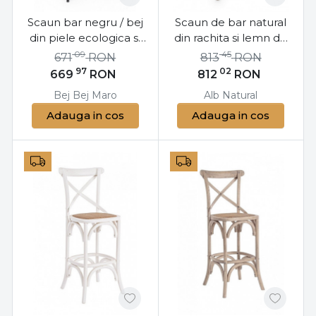
Scaun bar negru / bej
Scaun de bar natural
din piele ecologica si
din rachita si lemn de
metal, Kyra Bizzotto
Ulm, Circle Bizzotto
09
45
671
RON
813
RON
97
02
669
RON
812
RON
Bej
Bej
Maro
Alb
Natural
Adauga in cos
Adauga in cos