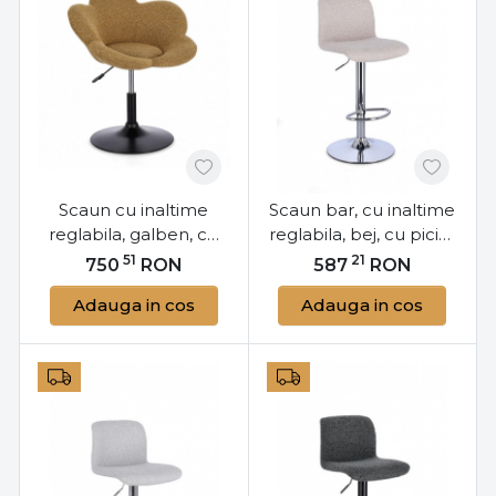
Scaun cu inaltime
Scaun bar, cu inaltime
reglabila, galben, cu
reglabila, bej, cu picior
picior negru, Fleur, Yes
cromat, Rafael, Yes
51
21
750
RON
587
RON
Adauga in cos
Adauga in cos