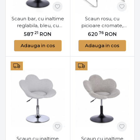
Scaun bar, cu inaltime
Scaun rosu, cu
reglabila, bleu, cu
picioare cromate,
picior negru, Rafael,
43.5x50x79 cm, Giulia,
21
76
587
RON
620
RON
Yes
Yes
Adauga in cos
Adauga in cos
Scaun cu inaltime
Scaun cu inaltime