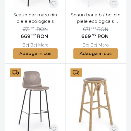
Scaun bar maro din
Scaun bar alb / bej din
piele ecologica si
piele ecologica si
metal, Kyra Bizzotto
metal, Kyra Bizzotto
09
09
671
RON
671
RON
97
97
669
RON
669
RON
Bej
Bej
Maro
Bej
Bej
Maro
Adauga in cos
Adauga in cos