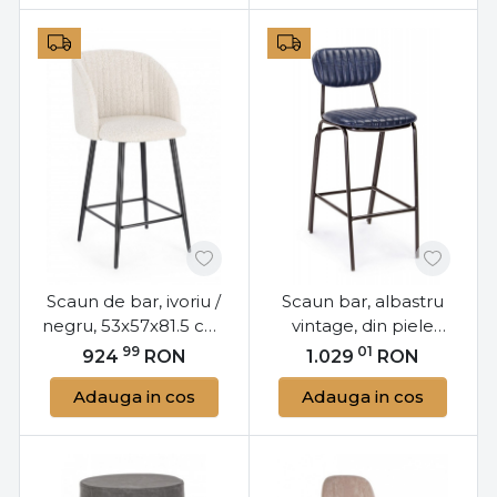
Scaun de bar, ivoriu /
Scaun bar, albastru
negru, 53x57x81.5 cm,
vintage, din piele
Queen, Yes
ecologica si metal,
99
01
924
RON
1.029
RON
Debbie, Bizzotto
Adauga in cos
Adauga in cos