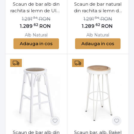
Scaun de bar alb din
Scaun de bar natural
rachita si lemn de Ulm,
din rachita si lemn de
Cross Bizzotto
Ulm, Cross Bizzotto
34
34
1.291
RON
1.291
RON
62
62
1.289
RON
1.289
RON
Alb
Natural
Alb
Natural
Adauga in cos
Adauga in cos
Scaun de bar alb din
Scaun bar, alb, Rakel