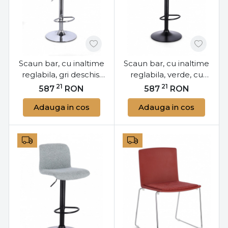
Scaun bar, cu inaltime
Scaun bar, cu inaltime
reglabila, gri deschis,
reglabila, verde, cu
cu picior cromat,
picior negru, Rafael,
21
21
587
RON
587
RON
Rafael, Yes
Yes
Adauga in cos
Adauga in cos