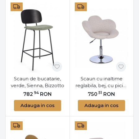
Scaun de bucatarie,
Scaun cu inaltime
verde, Sienna, Bizzotto
reglabila, bej, cu picior
cromat, Fleur, Yes
94
51
782
RON
750
RON
Adauga in cos
Adauga in cos