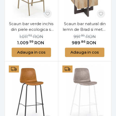
Scaun bar verde inchis
Scaun bar natural din
din piele ecologica si
lemn de Brad si metal,
metal, Addy Bizzotto
Garret H70 Bizzotto
72
39
1.011
RON
991
RON
99
86
1.009
RON
989
RON
Adauga in cos
Adauga in cos