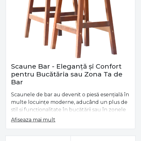
Scaune Bar - Eleganță și Confort
pentru Bucătăria sau Zona Ta de
Bar
Scaunele de bar au devenit o piesă esențială în
multe locuințe moderne, aducând un plus de
stil și funcționalitate în bucătării sau în zonele
de bar. Fie că ai un bar acasă sau o insulă în
Afiseaza mai mult
bucătărie, alegerea unor
scaune de bar
potrivite poate transforma complet spațiul. Pe
almacasa.ro
, îți oferim o gamă largă de modele