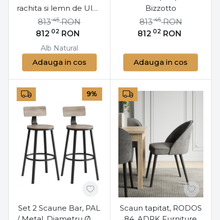
rachita si lemn de Ulm,
Bizzotto
Circle Bizzotto
45
45
813
RON
813
RON
02
02
812
RON
812
RON
Alb
Natural
Adauga in cos
Adauga in cos
9%
Set 2 Scaune Bar, PAL
Scaun tapitat, RODOS
/ Metal, Diametru Ø 37
84, ADRK Furniture