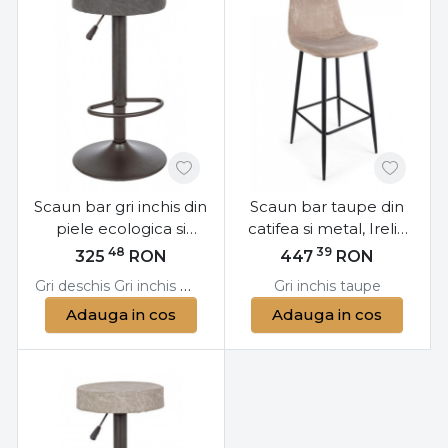
Scaun bar gri inchis din
Scaun bar taupe din
piele ecologica si
catifea si metal, Irelia
metal, Vintage
Bizzotto
48
39
325
RON
447
RON
Bizzotto
Gri deschis
Gri inchis
Maro
Gri inchis
taupe
Adauga in cos
Adauga in cos