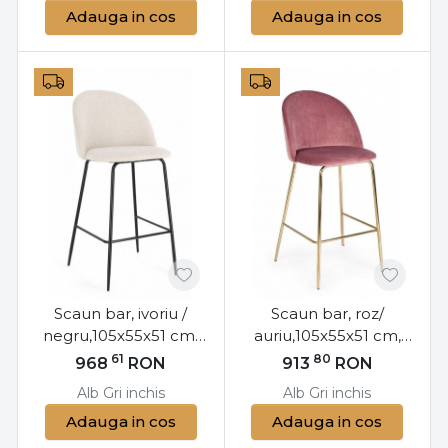
Adauga in cos
Adauga in cos
Scaun bar, ivoriu /
Scaun bar, roz/
negru,105x55x51 cm,
auriu,105x55x51 cm,
Carry, Bizzotto
Carry, Bizzotto
61
80
968
RON
913
RON
Alb
Gri inchis
Alb
Gri inchis
Adauga in cos
Adauga in cos