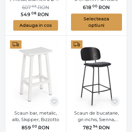
cm, Negru,
03
00
607
RON
618
RON
LBC026B02
08
549
RON
Selecteaza
Adauga in cos
optiuni
Scaun bar, metalic,
Scaun de bucatarie,
alb, Skipper, Bizzotto
gri inchis, Sienna,
Bizzotto
00
94
859
RON
782
RON