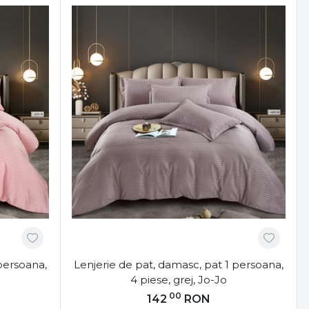
persoana,
Lenjerie de pat, damasc, pat 1 persoana,
4 piese, grej, Jo-Jo
00
142
RON