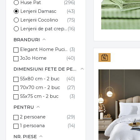
Huse Pat
Lenjerii Damasc
Lenjerii Cocolino
Lenjerii de pat creponate
Lenjerii Catifea
BRANDURI
Lenjerii de Pat 1 Persoană
Elegant Home Pucioasa
Lenjerii de Lux
JoJo Home
Lenjerii de Pat Bumbac
DIMENSIUNI FETE DE PERNA
Lenjerii 3D si 5D
55x80 cm - 2 buc
70x70 cm - 2 buc
55x75 cm - 2 buc
PENTRU
2 persoane
1 persoana
NR. PIESE