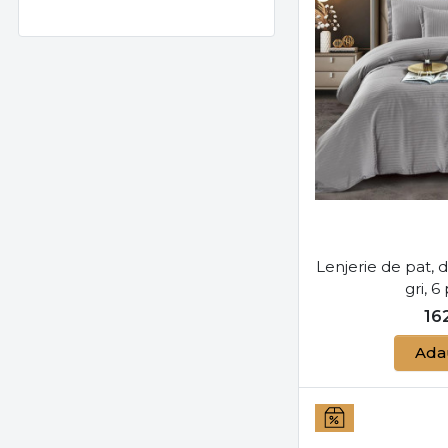
Roz
Roz pal
Turquoise
Verde
Verde Menta
Violet
Visiniu
Lenjerie de pat, 
gri, 6
16
Ada