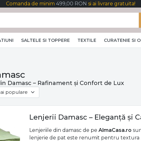
Comanda de minim
499,00 RON
si ai livrare gratuita!
TIUNI
SALTELE SI TOPPERE
TEXTILE
CURATENIE SI 
Damasc
 din Damasc – Rafinament și Confort de Lux
Lenjerii Damasc – Eleganță și 
Lenjeriile din damasc de pe
AlmaCasa.ro
sun
lenjerie de pat este renumit pentru textura sa