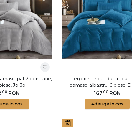
3. Întreținerea Corectă a Lenjeriil
Lenjeriile de pat din damasc sunt ușor de înt
pentru o perioadă cât mai lungă, este recoma
asemenea, uscarea naturală ajută la păstrarea 
redă luciul specific damascului.
Răsfață-te cu Eleganța Lenjeri
La
AlmaCasa.ro
, găsești lenjerii din damasc
lux. Alege dintr-o varietate de modele și buc
îmbină perfect designul rafinat cu confortul
damasc, pat 2 persoane,
Lenjerie de pat dublu, cu el
adaugă un plus de rafinament spațiului tău 
 piese, Jo-Jo
damasc, albastru, 6 piese, 
00
00
2
RON
167
RON
uga in cos
Adauga in cos