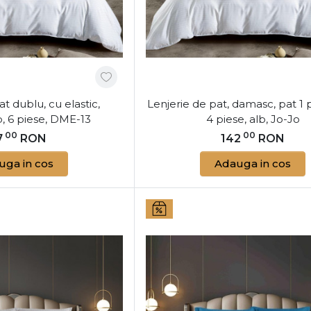
Cum Să Alegi Lenjeria de Dama
Atunci când alegi o
lenjerie de pat din dam
pentru a te asigura că faci cea mai bună alege
1. Alege Dimensiunea Corectă
at dublu, cu elastic,
Lenjerie de pat, damasc, pat 1 
Lenjeriile din damasc sunt disponibile în dive
, 6 piese, DME-13
4 piese, alb, Jo-Jo
cât și pentru paturi king-size. Alege dimensi
00
00
7
RON
142
RON
să se potrivească perfect și să ofere un aspect
disponibile pe site pentru a completa setul de
uga in cos
Adauga in cos
2. Selectează Culoarea și Designul
Lenjeriile din damasc sunt disponibile într-o
neutre la tonuri vibrante, adaptabile oricărui
cu paleta de culori a camerei tale și adaugă 
un ambient armonios combinând lenjeria d
plus de lumină și stil dormitorului.