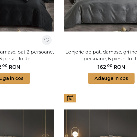
damasc, pat 2 persoane,
Lenjerie de pat, damasc, gri inc
6 piese, Jo-Jo
persoane, 6 piese, Jo-
00
00
2
RON
162
RON
uga in cos
Adauga in cos