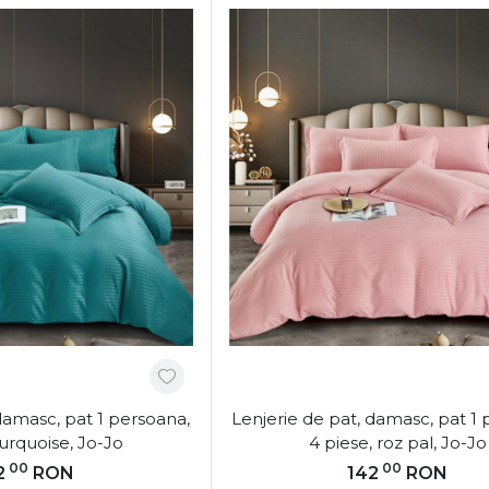
damasc, pat 1 persoana,
Lenjerie de pat, damasc, pat 1 
turquoise, Jo-Jo
4 piese, roz pal, Jo-Jo
00
00
2
RON
142
RON