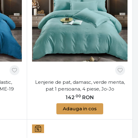
or din Damasc
reținut, dar pentru a le menține textura și luciul
ndat să le speli la temperaturi scăzute. De
calității fibrelor, iar călcarea la temperaturi medii
ilor din Damasc
 care transformă orice dormitor într-un spațiu de
ură-te de un somn odihnitor în lenjerii de pat care
. Descoperă gama noastră de lenjerii din damasc și
astic,
Lenjerie de pat, damasc, verde menta,
de odihnă.
DME-19
pat 1 persoana, 4 piese, Jo-Jo
00
142
RON
Adauga in cos