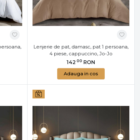
sc Ideală?
asc
, este important să ții cont de câteva aspecte
re pentru nevoile tale. Iată câteva sfaturi utile:
persoana,
Lenjerie de pat, damasc, pat 1 persoana,
rse dimensiuni, potrivite atât pentru paturi single,
4 piese, cappuccino, Jo-Jo
unea corectă pentru patul tău, astfel încât lenjeria
00
142
RON
 îngrijit. Explorează și
protecțiile de saltea
 lenjerie și a proteja salteaua de uzura zilnică.
Adauga in cos
 Preferat
 gamă variată de culori și modele, de la nuanțe
 stil decorativ. Alege un design care se potrivește
o notă de eleganță spațiului de odihnă. Poți crea
e damasc cu
lampadare
moderne, care aduc un