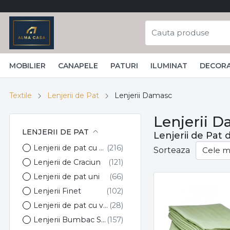
MOBILIER
CANAPELE
PATURI
ILUMINAT
DECORA
Textile
Lenjerii de Pat
Lenjerii Damasc
Lenjerii 
LENJERII DE PAT
Lenjerii de Pat
Lenjerii de pat cu elastic
Sorteaza
Lenjerii de Craciun
Lenjerii de pat uni
Lenjerii Finet
Lenjerii de pat cu volanase
Lenjerii Bumbac Satinat