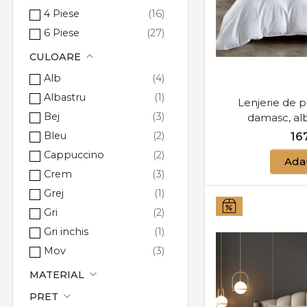
4 Piese
6 Piese
CULOARE
Alb
Albastru
Lenjerie de p
Bej
damasc, alb
Bleu
16
Cappuccino
Ada
Crem
Grej
Gri
Gri inchis
Mov
Negru
MATERIAL
Rosu
PRET