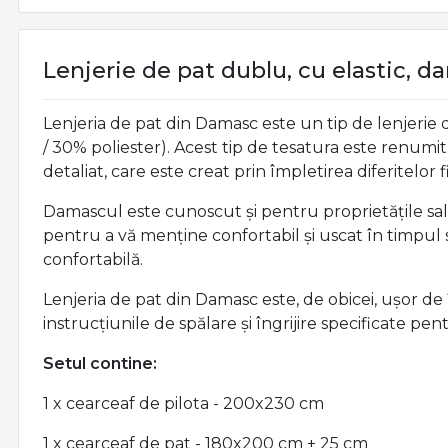
Lenjerie de pat dublu, cu elastic, d
Lenjeria de pat din Damasc este un tip de lenjeri
/ 30% poliester). Acest tip de tesatura este renumi
detaliat, care este creat prin împletirea diferitelor 
Damascul este cunoscut și pentru proprietățile sale n
pentru a vă menține confortabil și uscat în timpul
confortabilă.
Lenjeria de pat din Damasc este, de obicei, ușor de 
instrucțiunile de spălare și îngrijire specificate pen
Setul contine:
1 x cearceaf de pilota - 200x230 cm
1 x cearceaf de pat - 180x200 cm + 25 cm