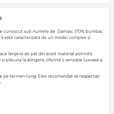
e
calitate cunoscut sub numele de Damasc (70% bumbac
tură este caracterizată de un model complex și
ace lenjeria de pat din acest material potrivită
 plăcuta la atingere, oferind o senzație luxoasă și
tiție pe termen lung. Este recomandat să respectați
.