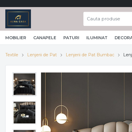
MOBILIER
CANAPELE
PATURI
ILUMINAT
DECORA
Textile
Lenjerii de Pat
Lenjerii de Pat Bumbac
Lenj