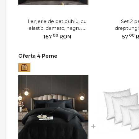
Lenjerie de pat dublu, cu
Set 2 p
elastic, damasc, negru, 6
dreptungh
piese, DME-02
microfibra m
00
00
167
RON
57
50x70 cm, a
Oferta 4 Perne