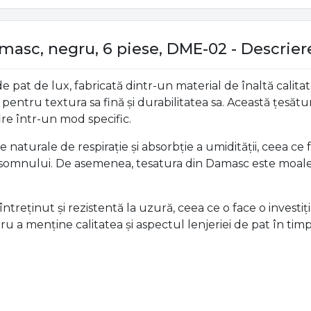
amasc, negru, 6 piese, DME-02 - Descrier
e de pat de lux, fabricată dintr-un material de înaltă 
t pentru textura sa fină și durabilitatea sa. Această țesă
fire într-un mod specific.
aturale de respirație și absorbție a umidității, ceea ce f
 somnului. De asemenea, tesatura din Damasc este moale și
întreținut și rezistentă la uzură, ceea ce o face o inves
tru a menține calitatea și aspectul lenjeriei de pat în timp