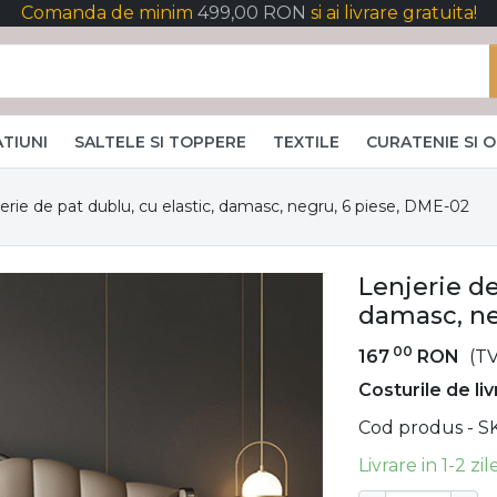
Comanda de minim
499,00 RON
si ai livrare gratuita!
TIUNI
SALTELE SI TOPPERE
TEXTILE
CURATENIE SI 
erie de pat dublu, cu elastic, damasc, negru, 6 piese, DME-02
Lenjerie de
damasc, ne
00
167
RON
(TV
Costurile de li
Cod produs - S
Livrare in 1-2 zi