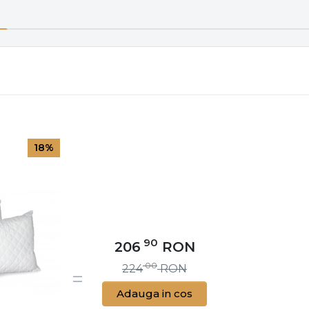
18%
90
206
RON
00
224
RON
Adauga in cos