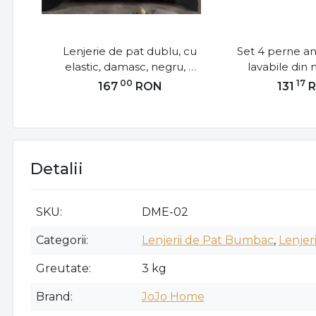
Lenjerie de pat dublu, cu
Set 4 perne ant
elastic, damasc, negru, 6
lavabile din 
piese, DME-02
matlasata ul
00
17
167
RON
131
50x70 cm - 2 
cm - 2 buc alb,
02
Detalii
SKU
DME-02
Categorii
Lenjerii de Pat Bumbac
,
Lenjer
Greutate
3 kg
Brand
JoJo Home