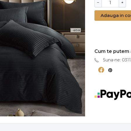
−
+
Adauga in co
Cum te putem 
Suna-ne: 0311