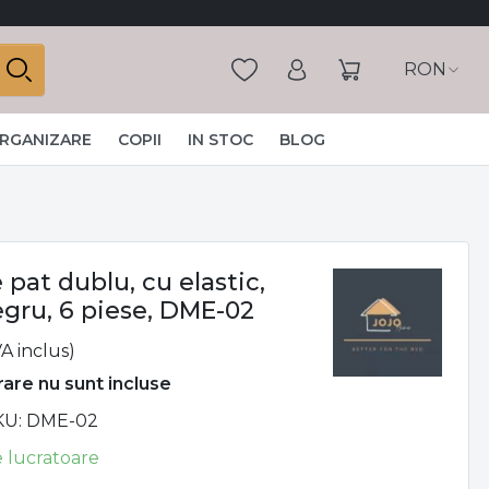
RON
ORGANIZARE
COPII
IN STOC
BLOG
 pat dublu, cu elastic,
gru, 6 piese, DME-02
A inclus)
vrare nu sunt incluse
KU
DME-02
le lucratoare