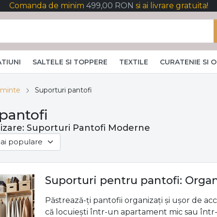
Comanda de minim
499,00 RON
si ai livrare gratuita!
TIUNI
SALTELE SI TOPPERE
TEXTILE
CURATENIE SI 
aminte
Suporturi pantofi
pantofi
nizare: Suporturi Pantofi Moderne
Suporturi pentru pantofi: Organ
Păstrează-ți pantofii organizați și ușor de a
că locuiești într-un apartament mic sau într