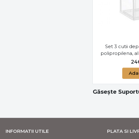
Set 3 cutii dep
polipropilena, 
24
Ada
Găsește Suportu
INFORMATII UTILE
PLATA SI LI