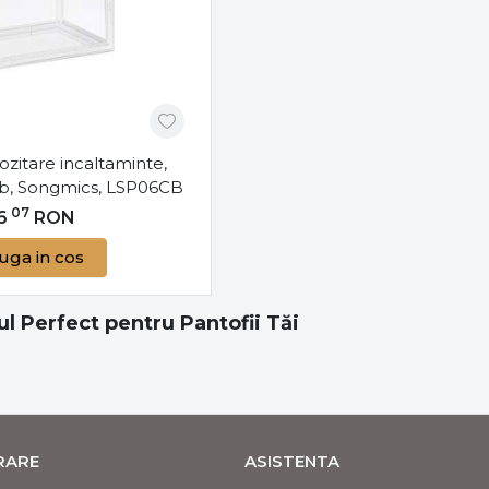
Etajere extensibile
– perfecte pentru fa
perechi de pantofi.
Organizatoare suspendate
– potrivite 
Rafturi elegante
– combină funcționalita
moderne.
ozitare incaltaminte,
Cum să alegi suportul ideal pentr
alb, Songmics, LSP06CB
07
Când alegi un suport pentru pantofi, țintelege
6
RON
extinsă de încălțăminte, alege un suport cu 
uga in cos
compact sau pliabil este ideal. Nu uita să iei 
se potrivească cu restul decorului.
l Perfect pentru Pantofii Tăi
Avantajele utilizării unui suport p
Utilizarea unui suport pentru pantofi îți oferă
rămâne într-o stare bună mai mult timp, iar t
organizat. Începe fiecare zi cu un hol ordon
VRARE
ASISTENTA
Produse complementare pentru un