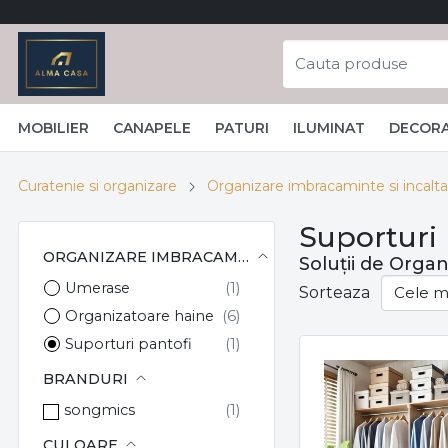
MOBILIER
CANAPELE
PATURI
ILUMINAT
DECORA
Curatenie si organizare
Organizare imbracaminte si incalt
Suporturi 
ORGANIZARE IMBRACAMINTE SI INCALTAMINTE
Soluții de Orga
Umerase
Sorteaza
Organizatoare haine
Suporturi pantofi
BRANDURI
songmics
CULOARE