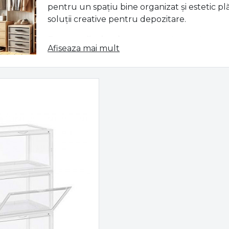
pentru un spațiu bine organizat și estetic pl
soluții creative pentru depozitare.
De ce să alegi un suport pentru pa
Afiseaza mai mult
Un
suport pentru pantofi
nu este doar un ac
poate completa aspectul holului sau al dressi
protejează încălțămintea de uzura prematur
perechea preferată.
Maximizarea spațiului disponibil – soluți
Protejarea pantofilor – evită zgârieturile
Accesibilitate crescută – fiecare pereche 
Tipuri de suporturi pentru pantofi
Gama noastră de suporturi pentru pantofi inc
Printre cele mai populare modele se număr
Suporturi compacte
– ideale pentru spaț
uri restrânse.