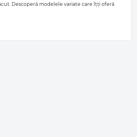
ăcut. Descoperă modelele variate care îțți oferă
ntofi?
cesoriu practic, ci și un element de design care
ng-ului tău. Acesta ajută la prevenirea dezordinii,
ă și economisește timp atunci când cauți
i perfecte pentru orice dimensiune a locuinței.
 sau deformările.
are locul ei bine definit.
 disponibile
lude opțiuni pentru toate preferințele și nevoile.
ă:
ii mici, se potrivesc perfect în holuri sau dressing-