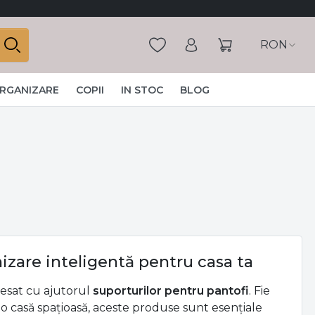
RON
ORGANIZARE
COPII
IN STOC
BLOG
izare inteligentă pentru casa ta
ccesat cu ajutorul
suporturilor pentru pantofi
. Fie
-o casă spațioasă, aceste produse sunt esențiale