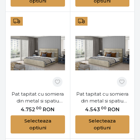
optiuni
optiuni
Pat tapitat cu somiera
Pat tapitat cu somiera
din metal si spatiu
din metal si spatiu
pentru depozitare,
pentru depozitare,
00
00
4.752
RON
4.543
RON
180x200 cm, Caramel
160x200 cm, Caramel
Selecteaza
Selecteaza
M181, Eltap
M161, Eltap
optiuni
optiuni