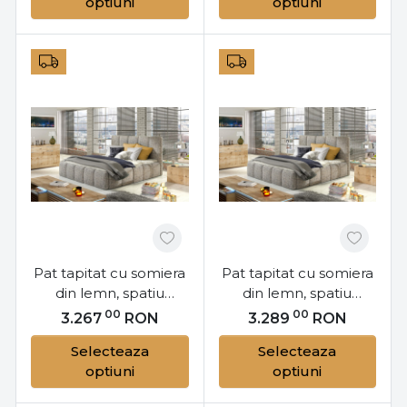
optiuni
optiuni
Edvige SET12, Eltap
Edvige SET12, Eltap
Pat tapitat cu somiera
Pat tapitat cu somiera
din lemn, spatiu
din lemn, spatiu
pentru depozitare si
pentru depozitare si
00
00
3.267
RON
3.289
RON
mecanism de ridicare
mecanism de ridicare
Selecteaza
Selecteaza
cu gaz, 160x200 cm,
cu arc, 180x200 cm,
optiuni
optiuni
Edvige SET21, Eltap
Edvige SET11, Eltap