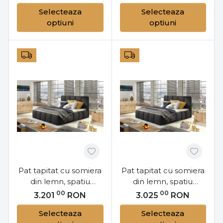
140x200 cm, Lamica
140x200 cm, Lamica
Selecteaza
Selecteaza
M141, Eltap
L141, Eltap
optiuni
optiuni
Pat tapitat cu somiera
Pat tapitat cu somiera
din lemn, spatiu
din lemn, spatiu
pentru depozitare si
pentru depozitare si
00
00
3.201
RON
3.025
RON
mecanism de ridicare
mecanism de ridicare
Selecteaza
Selecteaza
cu arc, 160x200 cm,
cu arc, 140x200 cm,