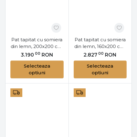
Pat tapitat cu somiera
Pat tapitat cu somiera
din lemn, 200x200 cm,
din lemn, 160x200 cm,
Belluno, Eltap
Belluno, Eltap
00
00
3.190
RON
2.827
RON
Selecteaza
Selecteaza
optiuni
optiuni