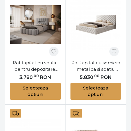
Pat tapitat cu spatiu
Pat tapitat cu somiera
pentru depozitare,
metalica si spatiu
somiera din lemn,
pentru depozitare,
00
00
3.780
RON
5.830
RON
iluminare LED, 90x200
180x200 cm Princce
Selecteaza
Selecteaza
cm, Lamica, Eltap
M18, Eltap
optiuni
optiuni