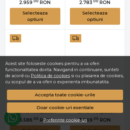
Edvige WF2, Eltap
Edvige WF2, Eltap
00
00
2.959
RON
2.783
RON
Selecteaza
Selecteaza
optiuni
optiuni
Acest site foloseste cookies pentru a va oferi
functionalitatea dorita. Navigand in continuare, sunteti
de acord cu
Politica de cookies
si cu plasarea de cookies,
cu scopul de a va oferi o experienta imbunatatita.
Accepta toate cookie-urile
Pat tapitat cu somiera
Pat tapitat cu somiera
Doar cookie-uri esentiale
din lemn, spatiu
din lemn, spatiu
pentru depozitare si
pentru depozitare si
00
00
3.586
RON
3.069
RON
Preferinte cookie-uri
mecanism de ridicare
mecanism de ridicare