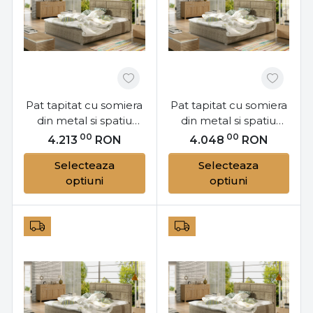
Pat tapitat cu somiera
Pat tapitat cu somiera
din metal si spatiu
din metal si spatiu
pentru depozitare,
pentru depozitare,
00
00
4.213
RON
4.048
RON
180x200 cm, Latina
160x200 cm, Latina
Selecteaza
Selecteaza
M181, Eltap
M161, Eltap
optiuni
optiuni