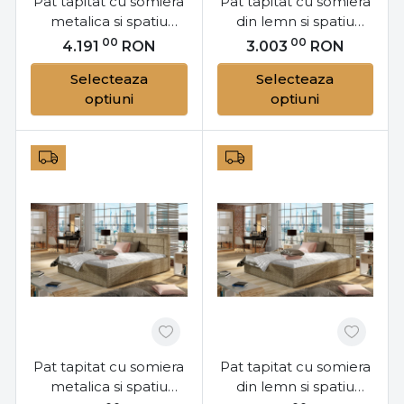
Pat tapitat cu somiera
Pat tapitat cu somiera
metalica si spatiu
din lemn si spatiu
pentru depozitare,
pentru depozitare,
00
00
4.191
RON
3.003
RON
180x200 cm Rosano
180x200 cm Rosano
Selecteaza
Selecteaza
M18, Eltap
L18, Eltap
optiuni
optiuni
Pat tapitat cu somiera
Pat tapitat cu somiera
metalica si spatiu
din lemn si spatiu