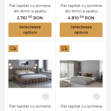
Pat tapitat cu somiera
Pat tapitat cu somiera
din lemn si spatiu
din lemn si spatiu
pentru depozitare,
pentru depozitare,
00
00
2.761
RON
4.810
RON
140x200 cm, Latina
180x200 cm, Lamica
Selecteaza
Selecteaza
L141, Eltap
L181, Eltap
optiuni
optiuni
Pat tapitat cu somiera
Pat tapitat cu somiera