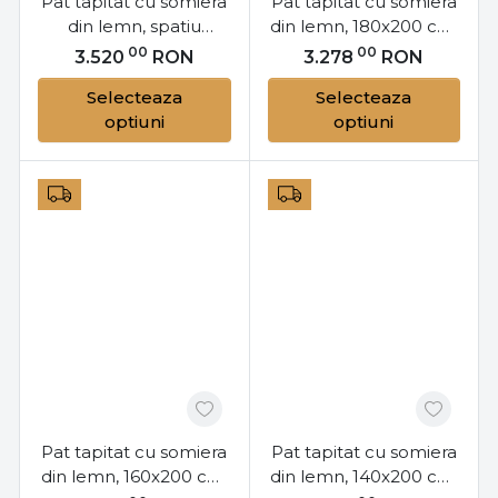
Pat tapitat cu somiera
Pat tapitat cu somiera
din lemn, spatiu
din lemn, 180x200 cm,
pentru depozitare si
Edvige WF2, Eltap
00
00
3.520
RON
3.278
RON
mecanism de ridicare
Selecteaza
Selecteaza
cu arc, 180x200 cm,
optiuni
optiuni
Edvige SET12, Eltap
Pat tapitat cu somiera
Pat tapitat cu somiera
din lemn, 160x200 cm,
din lemn, 140x200 cm,