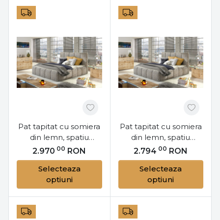
Pat tapitat cu somiera
Pat tapitat cu somiera
din lemn, spatiu
din lemn, spatiu
pentru depozitare si
pentru depozitare si
00
00
2.970
RON
2.794
RON
mecanism de ridicare
mecanism de ridicare
Selecteaza
Selecteaza
cu arc, 160x200 cm,
cu arc, 140x200 cm,
optiuni
optiuni
Edvige SET11, Eltap
Edvige SET11, Eltap