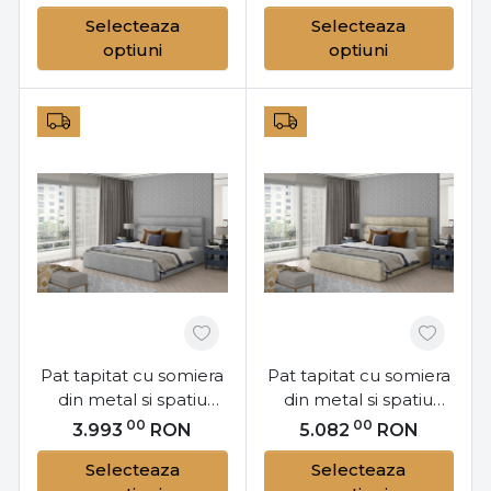
180x200 cm, Caramel
160x200 cm, Caramel
Selecteaza
Selecteaza
M182, Eltap
M162, Eltap
optiuni
optiuni
Pat tapitat cu somiera
Pat tapitat cu somiera
din metal si spatiu
din metal si spatiu
pentru depozitare,
pentru depozitare,
00
00
3.993
RON
5.082
RON
140x200 cm, Caramel
200x200 cm, Caramel
Selecteaza
Selecteaza
M142, Eltap
M201, Eltap