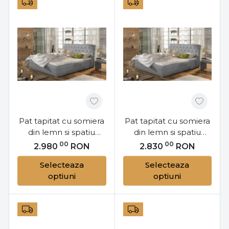
Pat tapitat cu somiera
Pat tapitat cu somiera
din lemn si spatiu
din lemn si spatiu
pentru depozitare,
pentru depozitare,
00
00
2.980
RON
2.830
RON
180x200 cm, Milano
160x200 cm, Milano
Selecteaza
Selecteaza
L181, Eltap
L161, Eltap
optiuni
optiuni