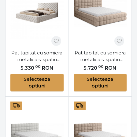
Pat tapitat cu somiera
Pat tapitat cu somiera
metalica si spatiu
metalica si spatiu
pentru depozitare,
pentru depozitare,
00
00
5.330
RON
5.720
RON
140x200 cm Princce
180x200 cm Dizzle
Selecteaza
Selecteaza
M14, Eltap
M182, Eltap
optiuni
optiuni