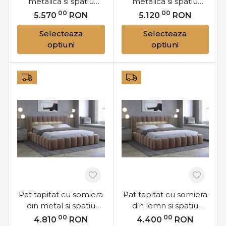
metalica si spatiu
metalica si spatiu
pentru depozitare,
pentru depozitare,
00
00
5.570
RON
5.120
RON
160x200 cm Princce
140x200 cm Dizzle
Selecteaza
Selecteaza
M16, Eltap
M141, Eltap
optiuni
optiuni
Pat tapitat cu somiera
Pat tapitat cu somiera
din metal si spatiu
din lemn si spatiu
pentru depozitare,
pentru depozitare,
00
00
4.810
RON
4.400
RON