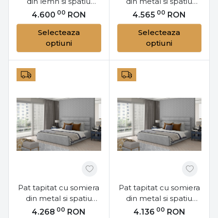
din lemn si spatiu
din metal si spatiu
pentru depozitare,
pentru depozitare,
00
00
4.600
RON
4.565
RON
160x200 cm, Lamica
200x200 cm, Caramel
Selecteaza
Selecteaza
L161, Eltap
M202, Eltap
optiuni
optiuni
Pat tapitat cu somiera
Pat tapitat cu somiera
din metal si spatiu
din metal si spatiu
pentru depozitare,
pentru depozitare,
00
00
4.268
RON
4.136
RON