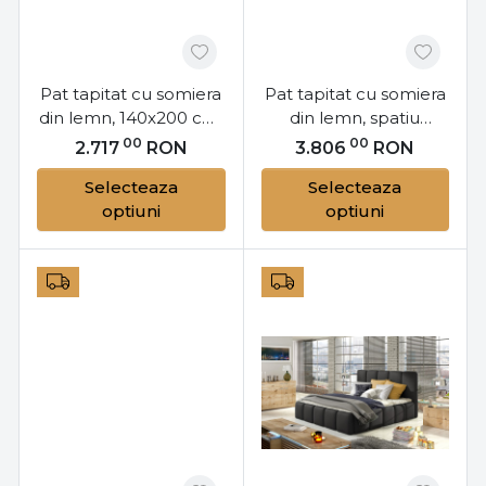
Pat tapitat cu somiera
Pat tapitat cu somiera
din lemn, 140x200 cm,
din lemn, spatiu
Belluno, Eltap
pentru depozitare si
00
00
2.717
RON
3.806
RON
mecanism de ridicare
Selecteaza
Selecteaza
cu gaz, 180x200 cm,
optiuni
optiuni
Edvige SET22, Eltap