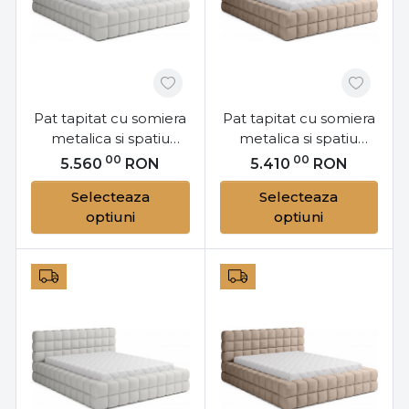
Pat tapitat cu somiera
Pat tapitat cu somiera
metalica si spatiu
metalica si spatiu
pentru depozitare,
pentru depozitare,
00
00
5.560
RON
5.410
RON
180x200 cm Dizzle
160x200 cm Dizzle
Selecteaza
Selecteaza
M181, Eltap
M162, Eltap
optiuni
optiuni