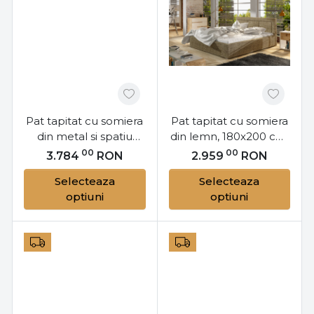
Pat tapitat cu somiera
Pat tapitat cu somiera
din metal si spatiu
din lemn, 180x200 cm,
pentru depozitare,
Belluno, Eltap
00
00
3.784
RON
2.959
RON
140x200 cm, Belluno,
Selecteaza
Selecteaza
Eltap
optiuni
optiuni