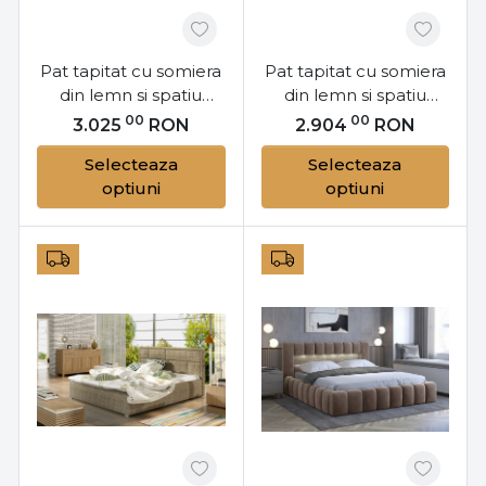
Pat tapitat cu somiera
Pat tapitat cu somiera
din lemn si spatiu
din lemn si spatiu
pentru depozitare,
pentru depozitare,
00
00
3.025
RON
2.904
RON
180x200 cm, Latina
160x200 cm, Latina
Selecteaza
Selecteaza
L181, Eltap
L161, Eltap
optiuni
optiuni