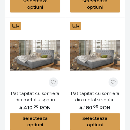
Selecteaza
Selecteaza
L14, Eltap
M201, Eltap
optiuni
optiuni
Pat tapitat cu somiera
Pat tapitat cu somiera
din metal si spatiu
din metal si spatiu
pentru depozitare,
pentru depozitare,
00
00
4.410
RON
4.180
RON
180x200 cm, Milano
160x200 cm, Milano
Selecteaza
Selecteaza
M181, Eltap
M161, Eltap
optiuni
optiuni