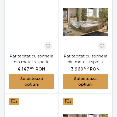
Pat tapitat cu somiera
Pat tapitat cu somiera
din metal si spatiu
din metal si spatiu
pentru depozitare,
pentru depozitare,
00
00
4.147
RON
3.960
RON
180x200 cm, Belluno,
160x200 cm, Belluno,
Selecteaza
Selecteaza
Eltap
Eltap
optiuni
optiuni