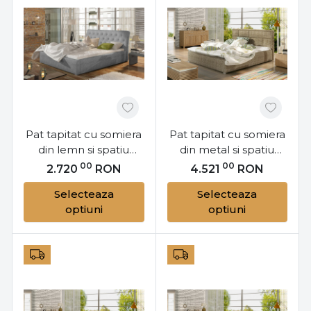
Pat tapitat cu somiera
Pat tapitat cu somiera
din lemn si spatiu
din metal si spatiu
pentru depozitare,
pentru depozitare,
00
00
2.720
RON
4.521
RON
140x200 cm, Milano
200x200 cm, Latina
Selecteaza
Selecteaza
L141, Eltap
M201, Eltap
optiuni
optiuni