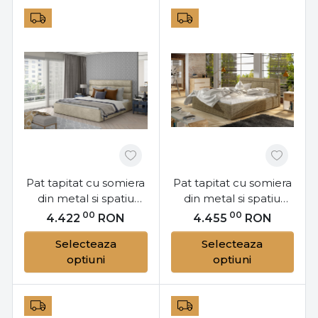
Pat tapitat cu somiera
Pat tapitat cu somiera
din metal si spatiu
din metal si spatiu
pentru depozitare,
pentru depozitare,
00
00
4.422
RON
4.455
RON
140x200 cm, Caramel
200x200 cm, Belluno,
Selecteaza
Selecteaza
M141, Eltap
Eltap
optiuni
optiuni