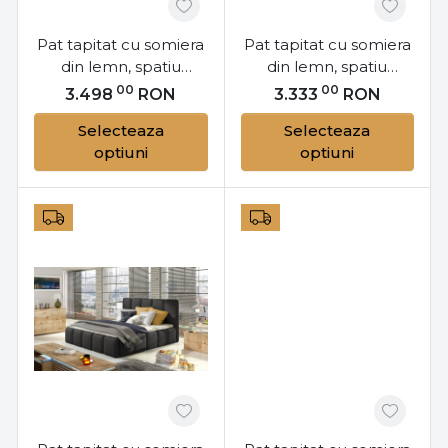
Pat tapitat cu somiera
Pat tapitat cu somiera
din lemn, spatiu
din lemn, spatiu
pentru depozitare si
pentru depozitare si
00
00
3.498
RON
3.333
RON
mecanism de ridicare
mecanism de ridicare
Selecteaza
Selecteaza
cu gaz, 160x200 cm,
cu gaz, 140x200 cm,
optiuni
optiuni
Edvige SET22, Eltap
Edvige SET22, Eltap