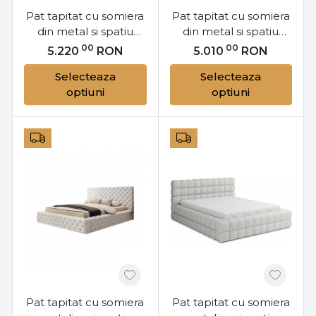
Pat tapitat cu somiera
Pat tapitat cu somiera
din metal si spatiu
din metal si spatiu
pentru depozitare,
pentru depozitare,
00
00
5.220
RON
5.010
RON
180x200 cm, Lamica
160x200 cm, Lamica
Selecteaza
Selecteaza
M181, Eltap
M161, Eltap
optiuni
optiuni
Pat tapitat cu somiera
Pat tapitat cu somiera