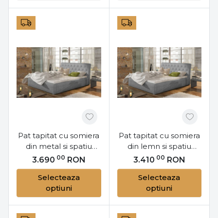
Pat tapitat cu somiera
Pat tapitat cu somiera
din metal si spatiu
din lemn si spatiu
pentru depozitare,
pentru depozitare,
00
00
3.690
RON
3.410
RON
140x200 cm, Milano
200x200 cm, Milano
Selecteaza
Selecteaza
M141, Eltap
L201, Eltap
optiuni
optiuni