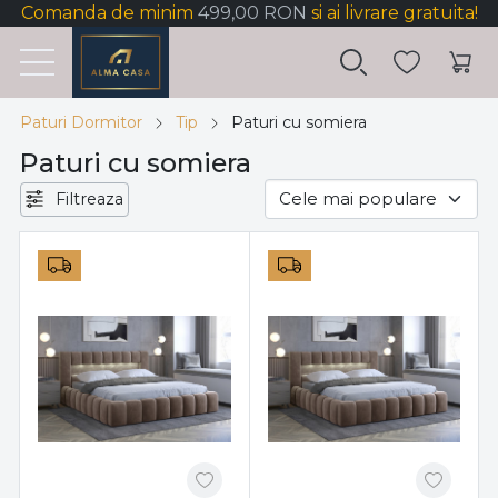
Comanda de minim
499,00 RON
si ai livrare gratuita!
Paturi Dormitor
Tip
Paturi cu somiera
Paturi cu somiera
Filtreaza