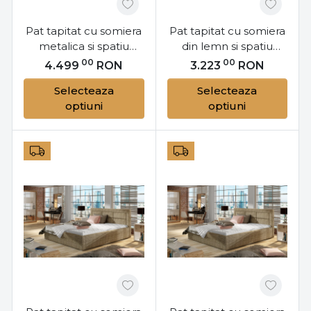
Pat tapitat cu somiera
Pat tapitat cu somiera
metalica si spatiu
din lemn si spatiu
pentru depozitare,
pentru depozitare,
00
00
4.499
RON
3.223
RON
200x200 cm Rosano
200x200 cm Rosano
Selecteaza
Selecteaza
M20, Eltap
L20, Eltap
optiuni
optiuni