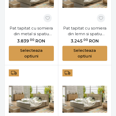
Pat tapitat cu somiera
Pat tapitat cu somiera
din metal si spatiu
din lemn si spatiu
pentru depozitare,
pentru depozitare,
00
00
3.839
RON
3.245
RON
140x200 cm, Latina
200x200 cm, Latina
Selecteaza
Selecteaza
M141, Eltap
L201, Eltap
optiuni
optiuni