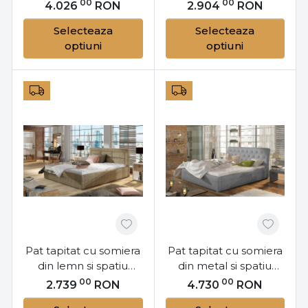
pentru depozitare,
pentru depozitare,
00
00
4.026
RON
2.904
RON
160x200 cm Rosano
160x200 cm Rosano
Selecteaza
Selecteaza
M16, Eltap
L16, Eltap
optiuni
optiuni
Pat tapitat cu somiera
Pat tapitat cu somiera
din lemn si spatiu
din metal si spatiu
pentru depozitare,
pentru depozitare,
00
00
2.739
RON
4.730
RON
140x200 cm Rosano
200x200 cm, Milano