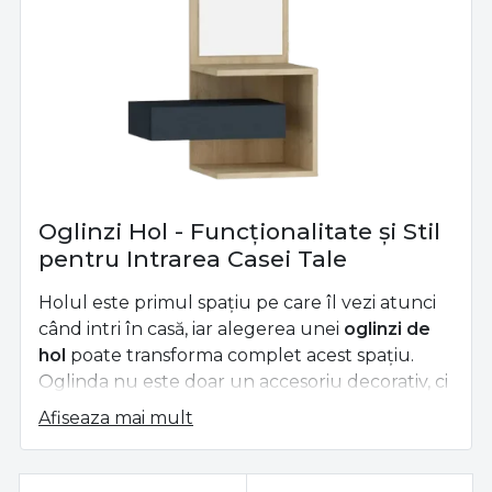
Oglinzi Hol - Funcționalitate și Stil
pentru Intrarea Casei Tale
Holul este primul spațiu pe care îl vezi atunci
când intri în casă, iar alegerea unei
oglinzi de
hol
poate transforma complet acest spațiu.
Oglinda nu este doar un accesoriu decorativ, ci
și un element practic, care îmbină
Afiseaza mai mult
funcționalitatea cu estetica. La
Alma Casa
, îți
oferim o gamă variată de oglinzi de hol care îți
vor permite să creezi un spațiu primitor și