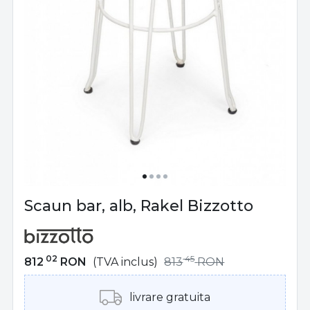
Scaun bar, alb, Rakel Bizzotto
02
45
812
RON
(TVA inclus)
813
RON
livrare gratuita