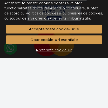
Acest site foloseste cookies pentru a va oferi
functionalitatea dorita. Navigand in continuare, sunteti
de acord cu
Politica de cookies
si cu plasarea de cookies,
cu scopul de a va oferi o experienta imbunatatita.
Accepta toate cookie-urile
Doar cookie-uri esentiale
Preferinte cookie-uri
RON
© Alma Casa 2026