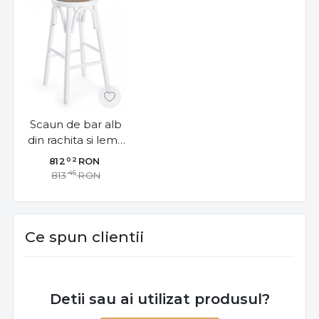
Scaun de bar alb
din rachita si lemn
de Ulm, Circle
02
812
RON
Bizzotto
45
813
RON
Ce spun clientii
Detii sau ai utilizat produsul?