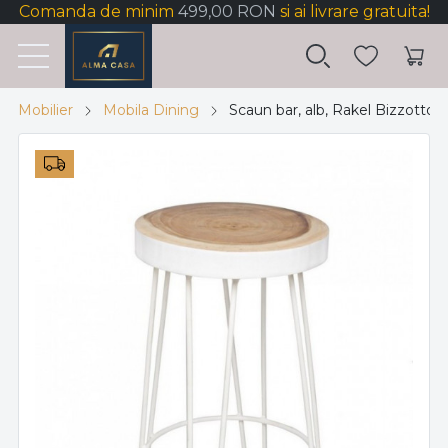
Comanda de minim
499,00 RON
si ai livrare gratuita!
Mobilier
Mobila Dining
Scaun bar, alb, Rakel Bizzotto