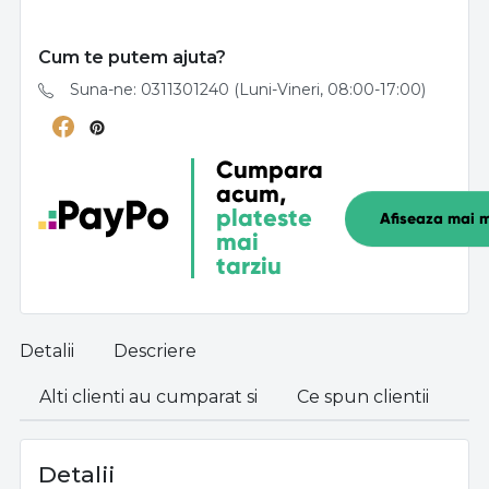
Cum te putem ajuta?
Suna-ne: 0311301240 (Luni-Vineri, 08:00-17:00)
Cumpara
acum,
plateste
Afiseaza mai m
mai
tarziu
Detalii
Descriere
Alti clienti au cumparat si
Ce spun clientii
Detalii