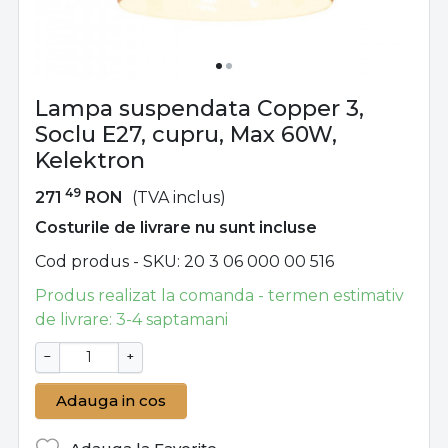
Lampa suspendata Copper 3,
Soclu E27, cupru, Max 60W,
Kelektron
49
271
RON
(TVA inclus)
Costurile de livrare nu sunt incluse
Cod produs - SKU
20 3 06 000 00 516
Produs realizat la comanda - termen estimativ
de livrare: 3-4 saptamani
−
+
Adauga in cos