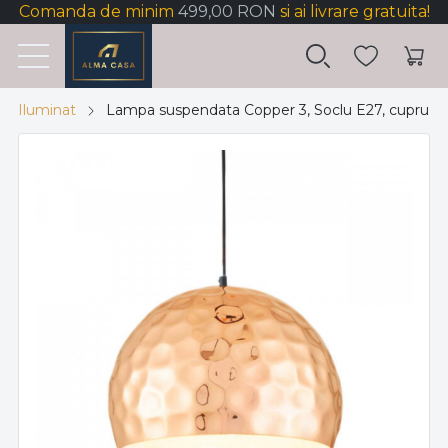
Comanda de minim
499,00 RON
si ai livrare gratuita!
Iluminat
Lampa suspendata Copper 3, Soclu E27, cupru, 