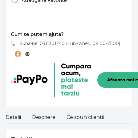
Adauga la Favorite
Cum te putem ajuta?
Suna-ne: 0311301240 (Luni-Vineri, 08:00-17:00)
Cumpara
acum,
plateste
Afiseaza mai m
mai
tarziu
Detalii
Descriere
Ce spun clientii