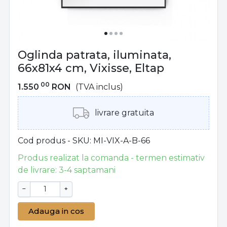
Oglinda patrata, iluminata,
66x81x4 cm, Vixisse, Eltap
00
1.550
RON
(TVA inclus)
livrare gratuita
Cod produs - SKU
MI-VIX-A-B-66
Produs realizat la comanda - termen estimativ
de livrare: 3-4 saptamani
−
+
Adauga in cos