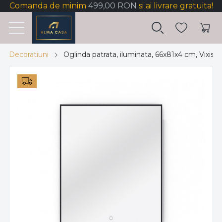
Comanda de minim
499,00 RON
si ai livrare gratuita!
Decoratiuni
Oglinda patrata, iluminata, 66x81x4 cm, Vixisse