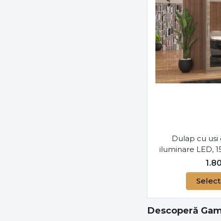
Dulap cu usi 
iluminare LED,
Permo, 
1.8
Select
Descoperă Gama