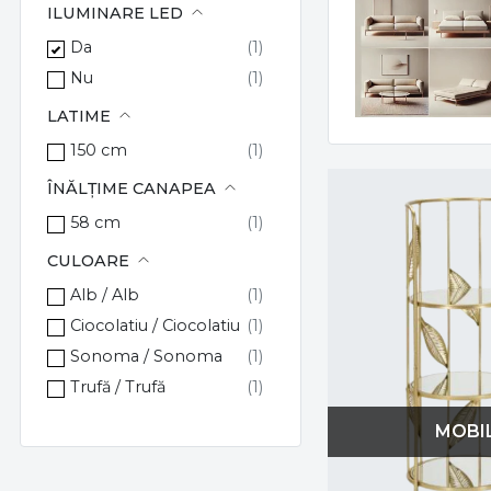
ILUMINARE LED
Da
Nu
LATIME
150 cm
ÎNĂLȚIME CANAPEA
58 cm
CULOARE
Alb / Alb
Ciocolatiu / Ciocolatiu
Sonoma / Sonoma
Trufă / Trufă
MOBIL