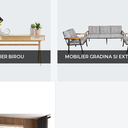
Mobilierul nu trebuie să fie doar frumos, ci ș
fiecare piesă. De exemplu, un dulap cu multe
depozitare, iar o canapea extensibilă poate f
loc suplimentar pentru oaspeți. În funcție de
aducă un plus de funcționalitate în casa ta.
3. Alege materiale de calitate
Atunci când alegi mobilierul, este important s
IER BIROU
MOBILIER GRADINA SI EX
Mobilierul de calitate superioară este reziste
Lemnul masiv, metalul și tapițeria din stofă 
materialele pe care le poți găsi în selecția no
Mobilier de bucătărie – Soluții int
Bucătăria
este, fără îndoială, inima casei, iar 
Avem soluții de mobilier pentru toate tipurile
mic dejun compact sau a unei insule centra
bucătărie și mese pliabile, poți crea un spațiu 