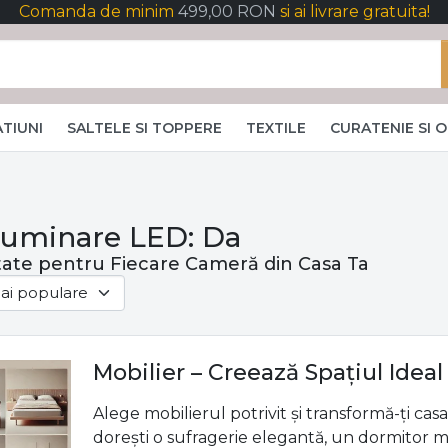
Comanda de minim
499,00 RON
si ai livrare gratuita!
TIUNI
SALTELE SI TOPPERE
TEXTILE
CURATENIE SI 
Iluminare LED: Da
itate pentru Fiecare Cameră din Casa Ta
Mobilier – Creează Spațiul Idea
Alege mobilierul potrivit și transformă-ți casa 
dorești o sufragerie elegantă, un dormitor m