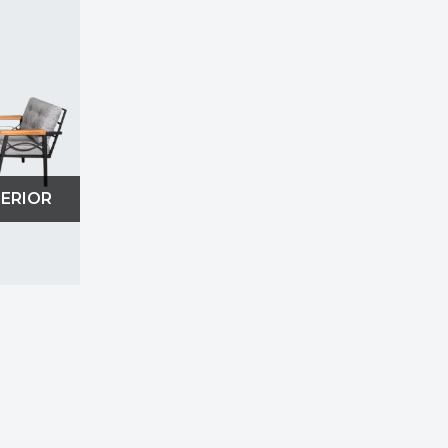
i practic. Gândește-te la modul în care vei folosi
 sertare poate fi esențial într-o cameră de
i ideală pentru sufrageria ta dacă ai nevoie de un
 nevoile tale, poți opta pentru mobilier care să
ă acorzi atenție materialelor din care este realizat.
TERIOR
nt și poate aduce un aer sofisticat oricărui spațiu.
sau piele ecologică sunt doar câteva dintre
astră.
eligente pentru un spațiu bine organizat
mobilierul trebuie să fie funcțional și bine gândit.
 de bucătării, fie că ești în căutarea unui colț de
le elegante. Cu piese precum dulapuri de
eficient și practic pentru gătit și servit masa.