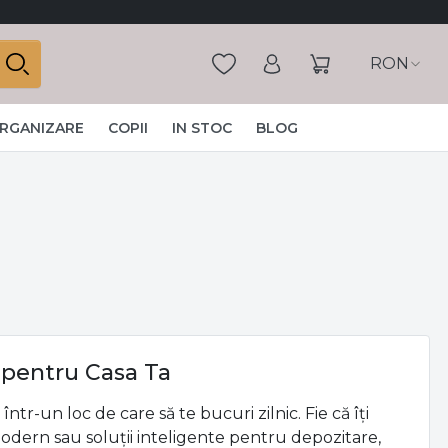
RON
ORGANIZARE
COPII
IN STOC
BLOG
l pentru Casa Ta
într-un loc de care să te bucuri zilnic. Fie că îți
odern sau soluții inteligente pentru depozitare,