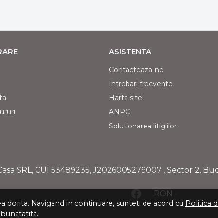
VRARE
ASISTENTA
Contacteaza-ne
Intrebari frecvente
ta
Harta site
ururi
ANPC
Solutionarea litigiilor
Casa SRL, CUI
53489235
,
J2026005279007
, Sector 2, Bu
RON
tea dorita. Navigand in continuare, sunteti de acord cu
Politica 
mbunatatita.