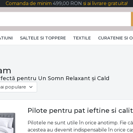
Comanda de minim
499,00 RON
si ai livrare gratuita!
TIUNI
SALTELE SI TOPPERE
TEXTILE
CURATENIE SI 
cam
rfectă pentru Un Somn Relaxant și Cald
Pilote pentru pat ieftine si cali
Pilotele ne sunt utile în orice anotimp. Fie c
acestea au devenit indispensabile în orice ca