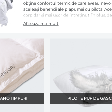
obține confortul termic de care aveau nevoie
aceleași beneficii ale plapumei cu pilota. Ac
corp dar și mai ușor de întreținut. În plus, de 
bun chiar aici pe AlmaCasa.ro
Afiseaza mai mult
Alege pilota perfecta in functie d
Alegerea pilotei perfecte, poate fi dificilă,
dimensiuni standard.
Acum, ai la îndemână o multitudine de opțiun
200x230, 220x240, pilota de 180x200 mai mică 
pe AlmaCasa.ro.
Așadar, acum nu mai este necesar să te adap
varianta potrivită ție, fie că ai nevoie de o 
Pentru a alege dimensiunea corectă ține con
 ANOTIMPURI
PILOTE PUF DE GAS
mai lungă față de înălțimea pe care tu o ai la d
în cazul în care vrei să împarți pilota cu part