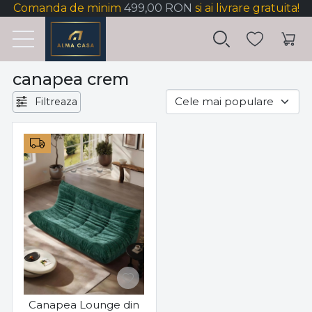
Comanda de minim
499,00 RON
si ai livrare gratuita!
canapea crem
Filtreaza
Canapea Lounge din