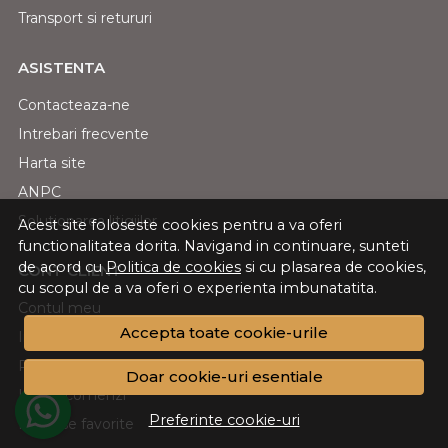
Transport si retururi
ASISTENTA
Contacteaza-ne
Intrebari frecvente
Harta site
ANPC
Solutionarea litigiilor
Acest site foloseste cookies pentru a va oferi
functionalitatea dorita. Navigand in continuare, sunteti
de acord cu
Politica de cookies
si cu plasarea de cookies,
CONT CLIENT
cu scopul de a va oferi o experienta imbunatatita.
Contul meu
Accepta toate cookie-urile
Inregistrare
Recuperare parola
Doar cookie-uri esentiale
Istoric comenzi
Preferinte cookie-uri
Produse favorite