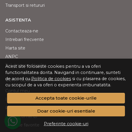
Transport si retururi
ASISTENTA
Contacteaza-ne
Intrebari frecvente
Harta site
ANPC
Solutionarea litigiilor
Acest site foloseste cookies pentru a va oferi
functionalitatea dorita. Navigand in continuare, sunteti
de acord cu
Politica de cookies
si cu plasarea de cookies,
CONT CLIENT
cu scopul de a va oferi o experienta imbunatatita.
Contul meu
Accepta toate cookie-urile
Inregistrare
Recuperare parola
Doar cookie-uri esentiale
Istoric comenzi
Preferinte cookie-uri
Produse favorite