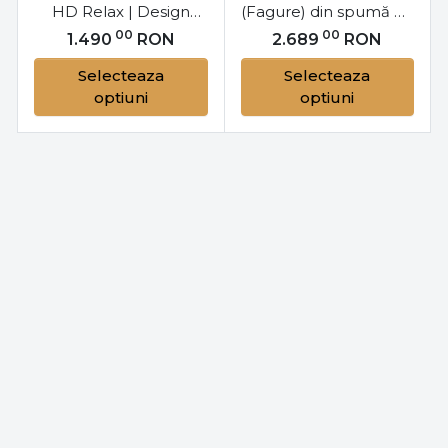
HD Relax | Design
(Fagure) din spumă cu
Modular | 5 Culori
memorie HD – design
00
00
1.490
RON
2.689
RON
Disponibile | Moises
modern și confort
Selecteaza
Selecteaza
premium
optiuni
optiuni