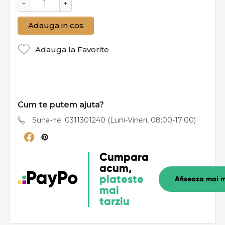
−
+
Adauga in cos
Adauga la Favorite
Cum te putem ajuta?
Suna-ne: 0311301240 (Luni-Vineri, 08:00-17:00)
Cumpara
acum,
plateste
Afiseaza mai m
mai
tarziu