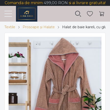
Comanda de minim
499,00 RON
si ai livrare gratuita!
Textile
Prosoape și Halate
Halat de baie kareli, cu glu