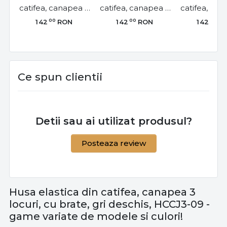
catifea, canapea 3
catifea, canapea 3
catifea, can
locuri, cu brate,
locuri, cu brate, gri,
locuri, cu 
00
00
00
142
RON
142
RON
142
R
crem, HCCJ3-03
HCCJ3-02
roz inchis, 
13
Ce spun clientii
Detii sau ai utilizat produsul?
Posteaza review
Husa elastica din catifea, canapea 3
locuri, cu brate, gri deschis, HCCJ3-09 -
game variate de modele si culori!