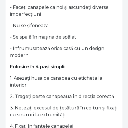
- Faceți canapele ca noi și ascundeți diverse
imperfecțiuni
- Nu se șifonează
- Se spală în mașina de spălat
- Infrumusetează orice casă cu un design
modern
Folosire în 4 pași simpli:
1. Așezați husa pe canapea cu eticheta la
interior
2. Trageți peste canapeaua în direcția corectă
3. Neteziți excesul de țesătură în colțuri și fixați
cu snururi la extremități
4. Fixați în fantele canapelei