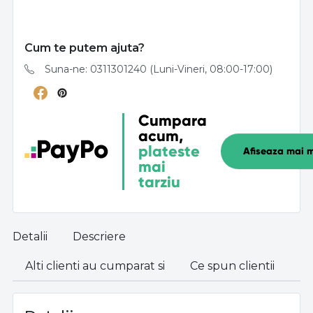
Cum te putem ajuta?
Suna-ne: 0311301240 (Luni-Vineri, 08:00-17:00)
Cumpara
acum,
plateste
Afiseaza mai m
mai
tarziu
Detalii
Descriere
Alti clienti au cumparat si
Ce spun clientii