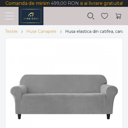
Comanda de minim
499,00 RON
si ai livrare gratuita!
Textile
Huse Canapele
Husa elastica din catifea, canap