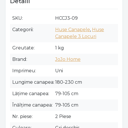
Detalii
SKU
HCCJ3-09
Categorii
Huse Canapele
,
Huse
Canapele 3 Locuri
Greutate
1 kg
Brand
JoJo Home
Imprimeu
Uni
Lungime canapea
180-230 cm
Lățime canapea
79-105 cm
Înălțime canapea
79-105 cm
Nr. piese
2 Piese
Culoare
Gri deschis