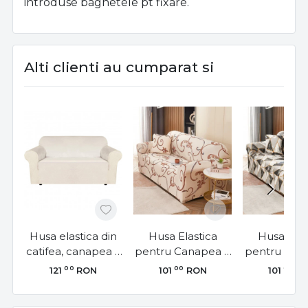
introduse baghetele pt fixare.
Alti clienti au cumparat si
Husa elastica din
Husa Elastica
Husa Elas
catifea, canapea 2
pentru Canapea 2
pentru Can
locuri, cu brate,
Locuri, Larisa,
Locuri, G
00
00
00
121
RON
101
RON
101
R
crem, HCCJ2-03
HEJ2-32
Lines, HE