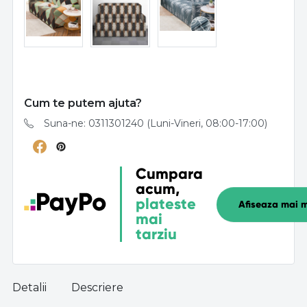
Cum te putem ajuta?
Suna-ne: 0311301240 (Luni-Vineri, 08:00-17:00)
Cumpara
acum,
plateste
Afiseaza mai m
mai
tarziu
Detalii
Descriere