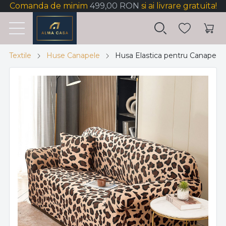
Comanda de minim
499,00 RON
si ai livrare gratuita!
Textile
Huse Canapele
Husa Elastica pentru Canapea 2