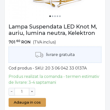
Lampa Suspendata LED Knot M,
auriu, lumina neutra, Kelektron
60
701
RON
(TVA inclus)
livrare gratuita
Cod produs - SKU
20 3 06 042 33 0137A
Produs realizat la comanda - termen estimativ
de livrare: 3-4 saptamani
−
+
Adauga in cos