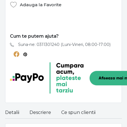
Adauga la Favorite
Cum te putem ajuta?
Suna-ne: 0311301240 (Luni-Vineri, 08:00-17:00)
Cumpara
acum,
plateste
Afiseaza mai m
mai
tarziu
Detalii
Descriere
Ce spun clientii