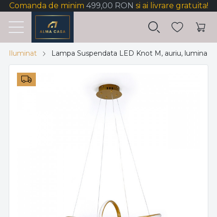
Comanda de minim
499,00 RON
si ai livrare gratuita!
Iluminat
Lampa Suspendata LED Knot M, auriu, lumina neu