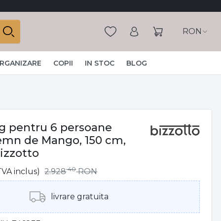
RON
ORGANIZARE
COPII
IN STOC
BLOG
g pentru 6 persoane
emn de Mango, 150 cm,
izzotto
40
TVA inclus)
2.928
RON
livrare gratuita