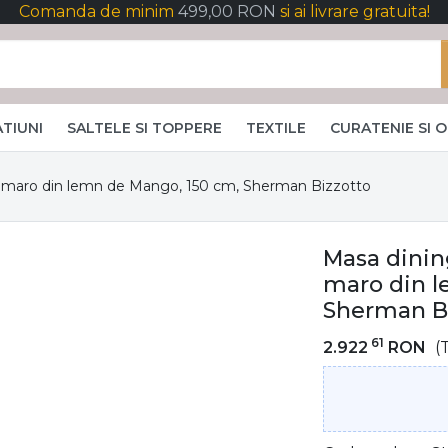
Comanda de minim
499,00 RON
si ai livrare gratuita!
TIUNI
SALTELE SI TOPPERE
TEXTILE
CURATENIE SI 
e maro din lemn de Mango, 150 cm, Sherman Bizzotto
Masa dinin
maro din l
Sherman B
61
2.922
RON
(