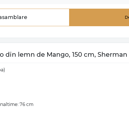
 asamblare
D
o din lemn de Mango, 150 cm, Sherman B
pa)
Inaltime: 76 cm