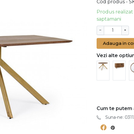
Cod produs - S
Produs realizat
saptamani
−
+
Adauga in co
Vezi alte optiun
Cum te putem 
Suna-ne: 0311