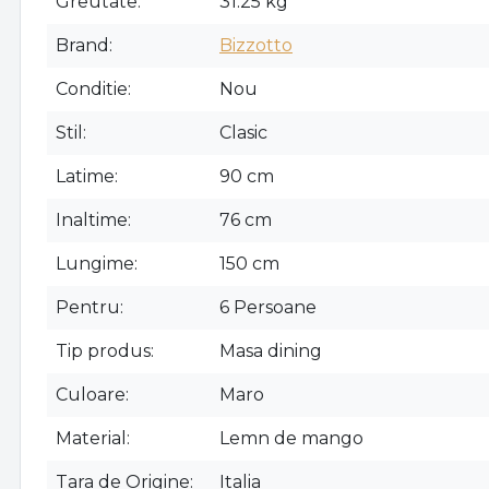
Greutate
31.25 kg
Brand
Bizzotto
Conditie
Nou
Stil
Clasic
Latime
90 cm
Inaltime
76 cm
Lungime
150 cm
Pentru
6 Persoane
Tip produs
Masa dining
Culoare
Maro
Material
Lemn de mango
Tara de Origine
Italia