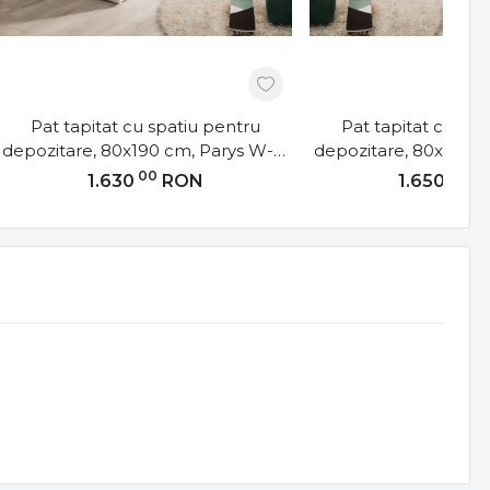
Pat tapitat cu spatiu pentru
Pat tapitat cu spa
depozitare, 80x190 cm, Parys W-R,
depozitare, 80x190 c
Eltap
Eltap
00
00
1.630
RON
1.650
R