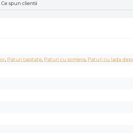
Ce spun clientii
tor
,
Paturi tapitate
,
Paturi cu somiera
,
Paturi cu lada dep