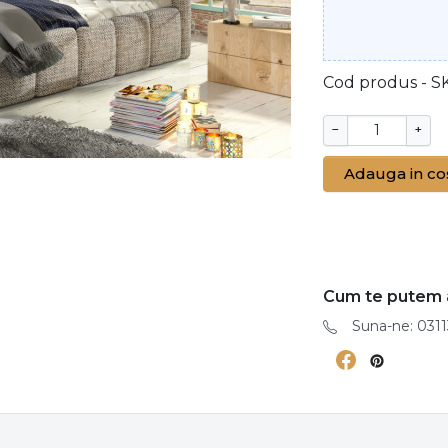
Cod produs - S
−
+
Adauga in co
Cum te putem 
Suna-ne: 0311