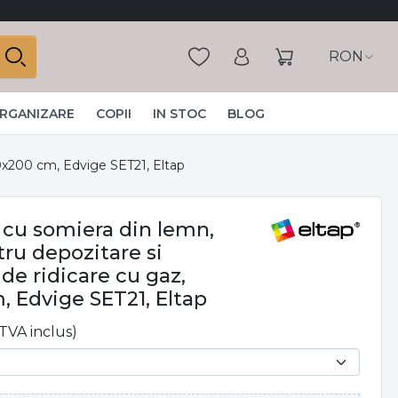
RON
ORGANIZARE
COPII
IN STOC
BLOG
80x200 cm, Edvige SET21, Eltap
t cu somiera din lemn,
tru depozitare si
e ridicare cu gaz,
, Edvige SET21, Eltap
(TVA inclus)