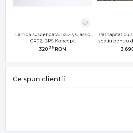
Lampă suspendată, 1xE27, Classic
Pat tapitat cu 
GR02, BPS Koncept
spatiu pentru 
cm, Milan
29
320
RON
3.69
Ce spun clientii