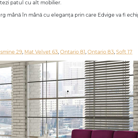
ezi patul cu alt mobilier.
merg mână în mână cu eleganța prin care Edvige va fi ec
asmine 29
,
Mat Velvet 63
,
Ontario 81
,
Ontario 83
,
Soft 17