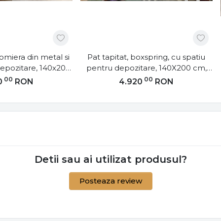
somiera din metal si
Pat tapitat, boxspring, cu spatiu
depozitare, 140x200
pentru depozitare, 140X200 cm,
o M141, Eltap
Balvin 2, Eltap
00
00
0
RON
4.920
RON
Detii sau ai utilizat produsul?
Posteaza review