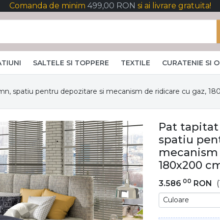
Comanda de minim
499,00 RON
si ai livrare gratuita!
TIUNI
SALTELE SI TOPPERE
TEXTILE
CURATENIE SI 
emn, spatiu pentru depozitare si mecanism de ridicare cu gaz, 1
Pat tapita
spatiu pen
mecanism d
180x200 cm
00
3.586
RON