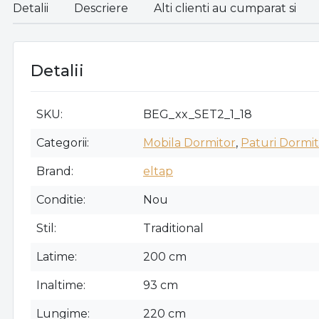
Detalii
Descriere
Alti clienti au cumparat si
Detalii
SKU
BEG_xx_SET2_1_18
Categorii
Mobila Dormitor
,
Paturi Dormi
Brand
eltap
Conditie
Nou
Stil
Traditional
Latime
200 cm
Inaltime
93 cm
Lungime
220 cm