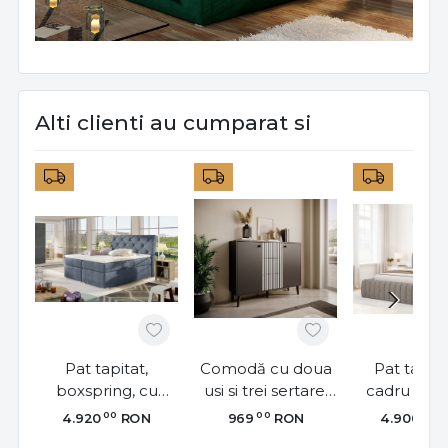
Alti clienti au cumparat si
Pat tapitat,
Comodă cu doua
Pat tapita
boxspring, cu
usi si trei sertare,
cadru metal
spatiu pentru
120x35x90cm,
spatiu pe
00
00
00
4.920
RON
969
RON
4.900
depozitare,
FADI, ADRK
depozitare, C