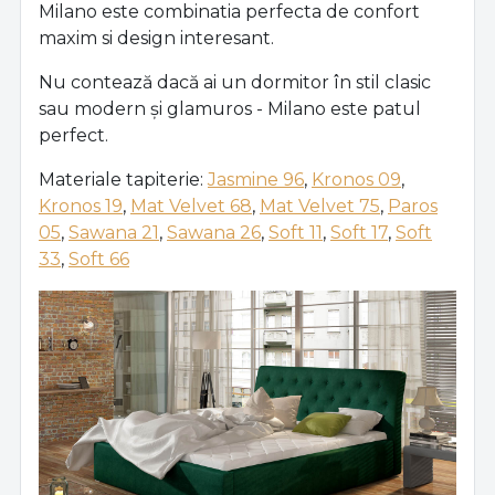
Milano este combinatia perfecta de confort
maxim si design interesant.
Nu contează dacă ai un dormitor în stil clasic
sau modern și glamuros - Milano este patul
perfect.
Materiale tapiterie:
Jasmine 96
,
Kronos 09
,
Kronos 19
,
Mat Velvet 68
,
Mat Velvet 75
,
Paros
05
,
Sawana 21
,
Sawana 26
,
Soft 11
,
Soft 17
,
Soft
33
,
Soft 66