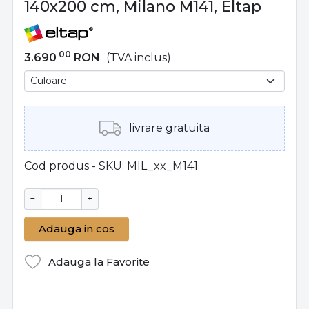
140x200 cm, Milano M141, Eltap
00
3.690
RON
(TVA inclus)
livrare gratuita
Cod produs - SKU
MIL_xx_M141
−
+
Adauga in cos
Adauga la Favorite