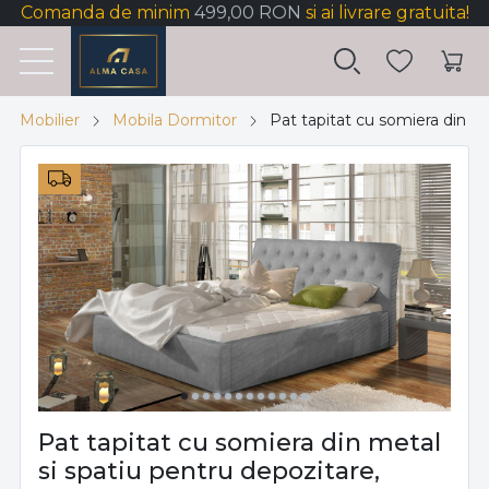
Comanda de minim
499,00 RON
si ai livrare gratuita!
Mobilier
Mobila Dormitor
Pat tapitat cu somiera din m
Pat tapitat cu somiera din metal
si spatiu pentru depozitare,