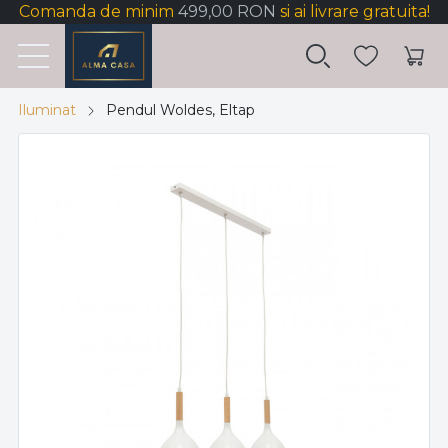
Comanda de minim
499,00 RON
si ai livrare gratuita!
Iluminat
Pendul Woldes, Eltap