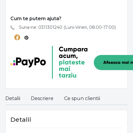
Cum te putem ajuta?
Suna-ne: 0311301240 (Luni-Vineri, 08:00-17:00)
Cumpara
acum,
plateste
Afiseaza mai m
mai
tarziu
Detalii
Descriere
Ce spun clientii
Detalii