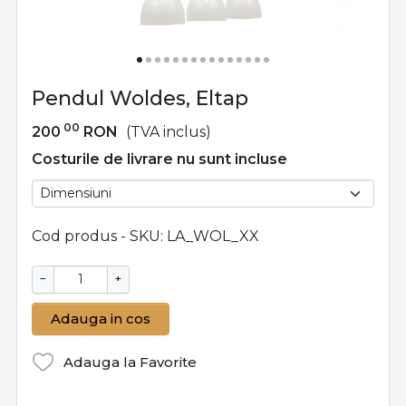
Pendul Woldes, Eltap
00
200
RON
(TVA inclus)
Costurile de livrare nu sunt incluse
Cod produs - SKU
LA_WOL_XX
−
+
Adauga in cos
Adauga la Favorite