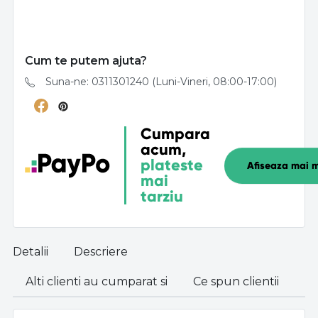
Cum te putem ajuta?
Suna-ne: 0311301240 (Luni-Vineri, 08:00-17:00)
Cumpara
acum,
plateste
Afiseaza mai m
mai
tarziu
Detalii
Descriere
Alti clienti au cumparat si
Ce spun clientii