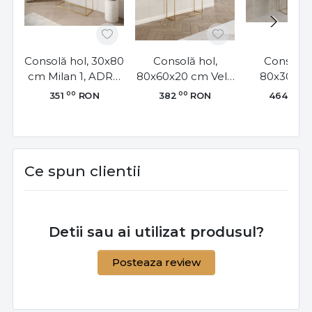
Consolă hol, 30x80
Consolă hol,
Consolă h
cm Milan 1, ADRK
80x60x20 cm Velo
80x30x8
Furniture
1, ADRK Furniture
TONI 1, 
00
00
00
351
RON
382
RON
464
R
Furnitu
Ce spun clientii
Detii sau ai utilizat produsul?
Posteaza review