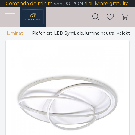
Comanda de minim
499,00 RON
si ai livrare gratuita!
Iluminat
Plafoniera LED Symi, alb, lumina neutra, Kelektro