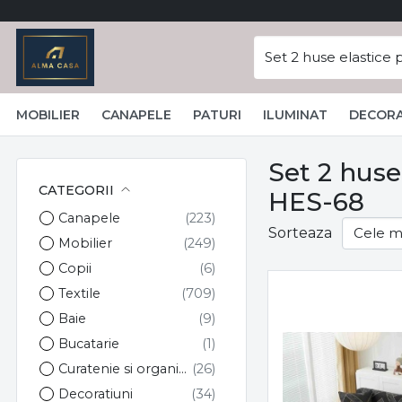
MOBILIER
CANAPELE
PATURI
ILUMINAT
DECORA
Set 2 huse
CATEGORII
HES-68
Canapele
Sorteaza
Mobilier
Copii
Textile
Baie
Bucatarie
Curatenie si organizare
Decoratiuni