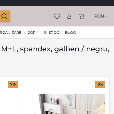
RON
ORGANIZARE
COPII
IN STOC
BLOG
: M+L, spandex, galben / negru,
7%
9%