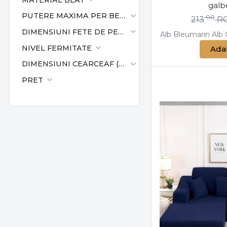
galb
PUTERE MAXIMA PER BEC (W)
00
213
R
DIMENSIUNI FETE DE PERNA
Alb
Bleumarin
Alb
NIVEL FERMITATE
Ada
DIMENSIUNI CEARCEAF (CM)
PRET