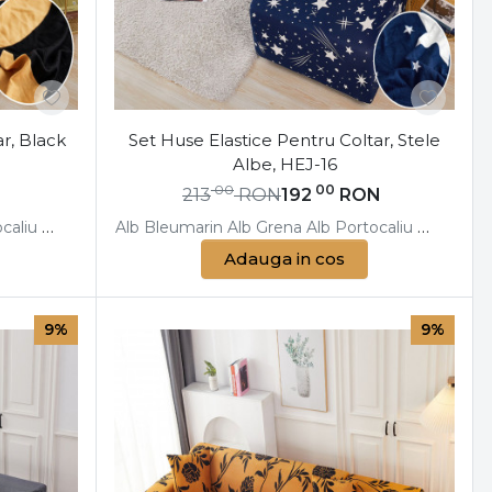
r, Black
Set Huse Elastice Pentru Coltar, Stele
Albe, HEJ-16
00
00
N
213
RON
192
RON
caliu
Alb
Albastru
Alb
Alb
Bleumarin
Galben
Alb
Alb
Gri
Grena
Albastru
Alb
Portocaliu
Bleumarin
Alb
Bej
Albas
Neg
Adauga in cos
9%
9%