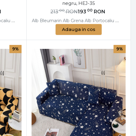
negru, HEJ-35
00
00
N
213
RON
193
RON
caliu
umarin
Alb
Bej
Albastru
Negru
Alb
Crem
Alb
Bleumarin
Galben
Negru
Alb
Alb
Gri
Gri
Grena
Gri
Albastru
Negru
Alb
Portocaliu
Mustar
Bleumarin
Negru
Alb
Bej
Albas
Negr
Neg
Adauga in cos
9%
9%