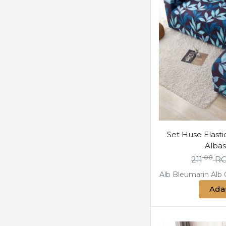
Set Huse Elastic
Albas
00
211
R
Alb
Bleumarin
Alb
Ada