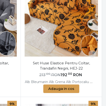
ltar,
Set Huse Elastice Pentru Coltar,
Trandafiri Negrii, HEJ-22
00
00
N
213
RON
192
RON
umarin
Bej
Negru
Alb
Crem
Bleumarin
Negru
Alb
Gri
Grena
Gri
Negru
Alb
Portocaliu
Mustar
Negru
Alb
Albas
Negr
Adauga in cos
9%
9%