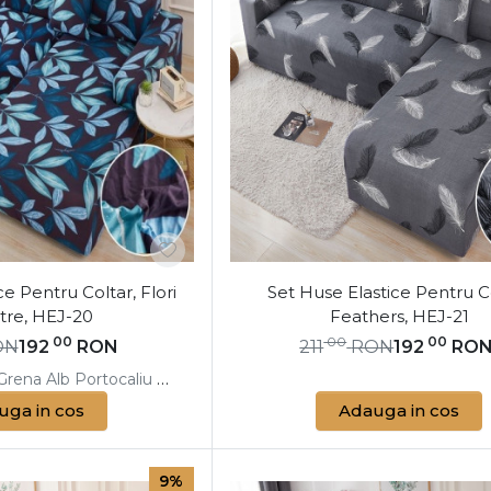
e Pentru Coltar, Flori
Set Huse Elastice Pentru Co
tre, HEJ-20
Feathers, HEJ-21
00
00
00
ON
192
RON
211
RON
192
RO
Grena
Alb
Portocaliu
Alb
Albastru
Alb
Galben
Alb
Gri
Albastru
Ble
uga in cos
Adauga in cos
9%