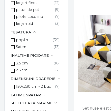
mauro ferreti
lenjerii finet
MOISES
paturi de pat
Roxyma dream
pilote cocolino
songmics
lenjerii 3d
Super Elegant Pucioasa
TESATURA
VASAGLE
poplin
Yes
Saten
INALTIME PICIOARE
3.5 cm
2.5 cm
DIMENSIUNI DRAPERIE
150x230 cm - 2 buc.
LATIME SPATAR
SELECTEAZA MARIME
Set huse elasti
MATERIAL BLAT