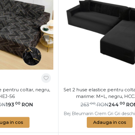
e pentru coltar, negru,
Set 2 huse elastice pentru coltar
HEJ-56
marime: M+L, negru, HCC
00
00
00
ON
193
RON
263
RON
244
RO
Bej
Bleumarin
Crem
Gri
Gri deschi
uga in cos
Adauga in cos