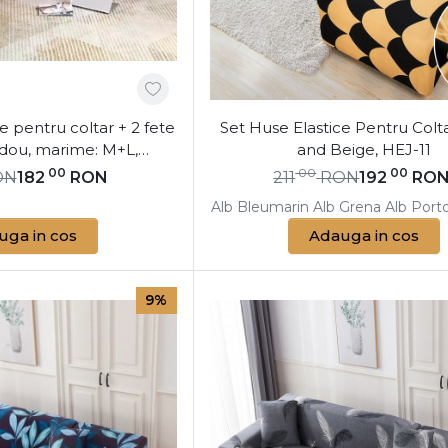
e pentru coltar + 2 fete
Set Huse Elastice Pentru Colta
dou, marime: M+L,
and Beige, HEJ-11
arin, CL-10
00
00
00
ON
182
RON
211
RON
192
RO
Alb
Bleumarin
Alb
Grena
Alb
Porto
uga in cos
Adauga in cos
9%