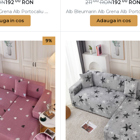
00
00
00
ON
192
RON
211
RON
192
RO
Grena
Alb
Portocaliu
Alb
Albastru
Alb
Alb
Bleumarin
Galben
Alb
Alb
Gri
Grena
Albastru
Alb
Porto
Ble
uga in cos
Adauga in cos
9%