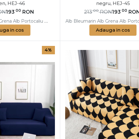
en, HEJ-46
negru, HEJ-45
00
00
00
ON
193
RON
213
RON
193
RO
Grena
Alb
Portocaliu
Alb
Albastru
Alb
Alb
Bleumarin
Galben
Alb
Alb
Gri
Grena
Albastru
Alb
Porto
Ble
uga in cos
Adauga in cos
4%