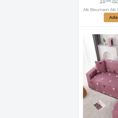
00
211
R
Alb
Bleumarin
Alb
Ada