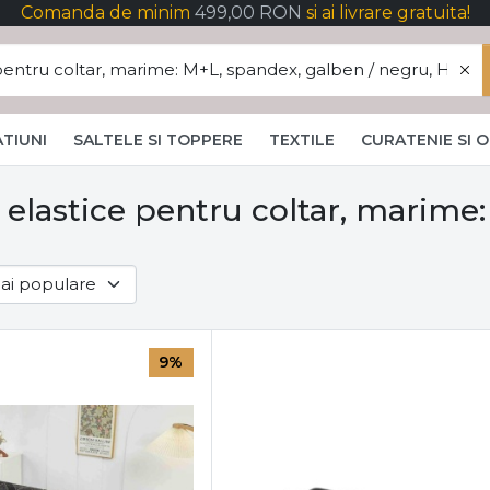
Comanda de minim
499,00 RON
si ai livrare gratuita!
TIUNI
SALTELE SI TOPPERE
TEXTILE
CURATENIE SI 
 elastice pentru coltar, marime
9%