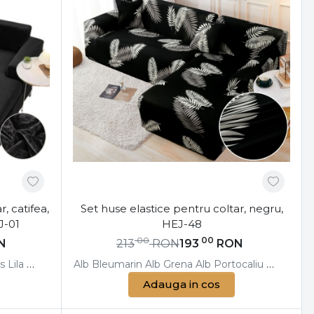
, catifea,
Set huse elastice pentru coltar, negru,
J-01
HEJ-48
00
00
N
213
RON
193
RON
s
Lila
Maro
Negru
Alb
Roz
Bleumarin
Roz Inchis
Alb
Grena
Turquoise
Alb
Portocaliu
Verde
Alb
Albas
Adauga in cos