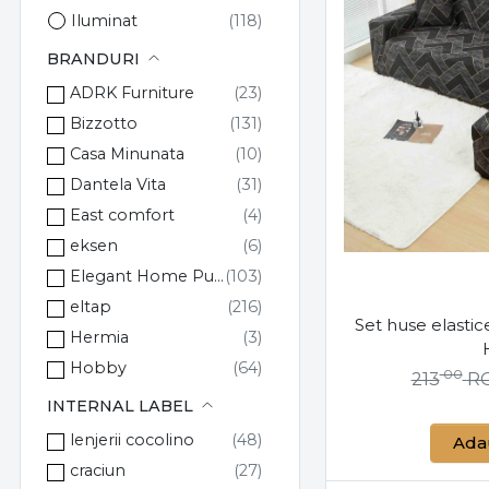
Iluminat
BRANDURI
ADRK Furniture
Bizzotto
Casa Minunata
Dantela Vita
East comfort
eksen
Elegant Home Pucioasa
eltap
Set huse elastic
Hermia
Hobby
00
213
R
johnny home pucioasa
INTERNAL LABEL
JoJo Home
lenjerii cocolino
Ada
Kelektron
craciun