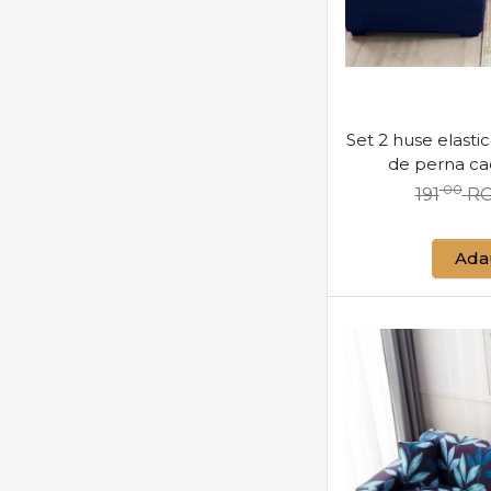
Set 2 huse elastic
de perna ca
bleum
00
191
R
Ada