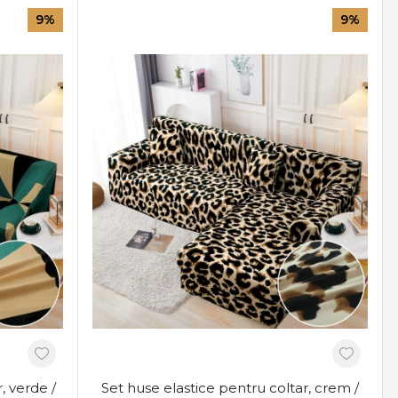
9%
9%
, verde /
Set huse elastice pentru coltar, crem /