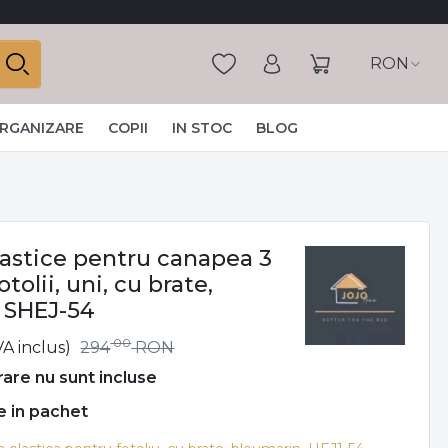
RON
ORGANIZARE
COPII
IN STOC
BLOG
lastice pentru canapea 3
fotolii, uni, cu brate,
 SHEJ-54
00
VA inclus)
294
RON
vrare nu sunt incluse
e in pachet