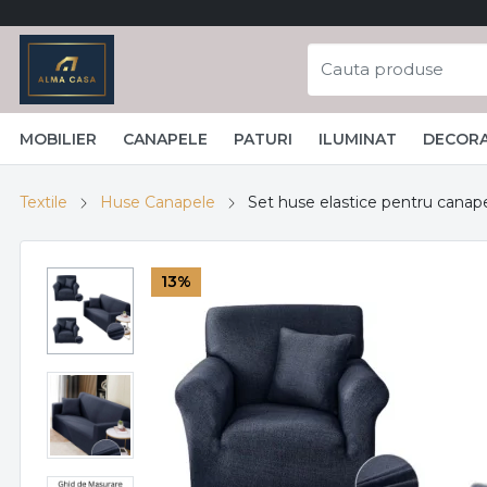
MOBILIER
CANAPELE
PATURI
ILUMINAT
DECORA
Textile
Huse Canapele
Set huse elastice pentru canapea 
13%