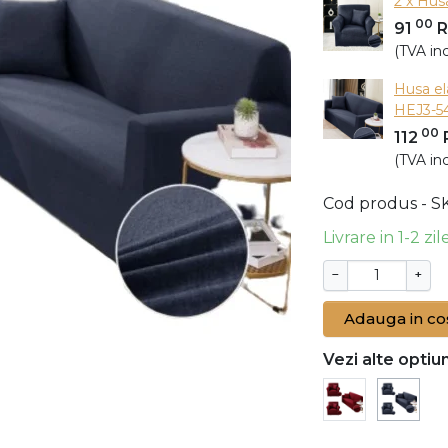
2 x Husa
00
91
(TVA inc
Husa el
HEJ3-5
00
112
(TVA inc
Cod produs - S
Livrare in 1-2 zi
−
+
Adauga in co
Vezi alte optiun