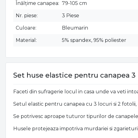
Înălțime canapea
79-105 cm
Nr. piese
3 Piese
Culoare
Bleumarin
Material
5% spandex, 95% poliester
Set huse elastice pentru canapea 3 lo
Faceti din sufragerie locul in casa unde va veti int
Setul elastic pentru canapea cu 3 locuri si 2 fotoli
Se potrivesc aproape tuturor tipurilor de canapele,
Husele protejeaza impotriva murdariei si zgarieturil