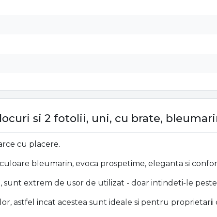
curi si 2 fotolii, uni, cu brate, bleumar
oarce cu placere.
i, culoare bleumarin, evoca prospetime, eleganta si confort
 sunt extrem de usor de utilizat - doar intindeti-le pest
or, astfel incat acestea sunt ideale si pentru proprietar