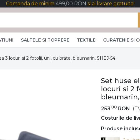
Comanda de minim
499,00 RON
si ai livrare gratuita!
TIUNI
SALTELE SI TOPPERE
TEXTILE
CURATENIE SI 
3 locuri si 2 fotolii, uni, cu brate, bleumarin, SHEJ-54
Set huse e
locuri si 2 
bleumarin,
00
253
RON
(T
Costurile de li
Produse inclus