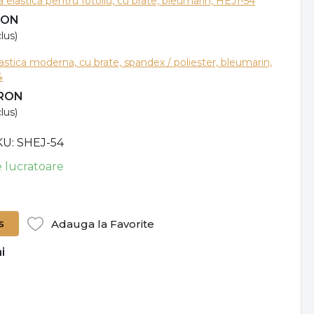
 elastica pentru fotoliu, cu brate, bleumarin, HEJ1-54
RON
lus)
astica moderna, cu brate, spandex / poliester, bleumarin,
4
RON
lus)
KU
SHEJ-54
le lucratoare
s
Adauga la Favorite
i