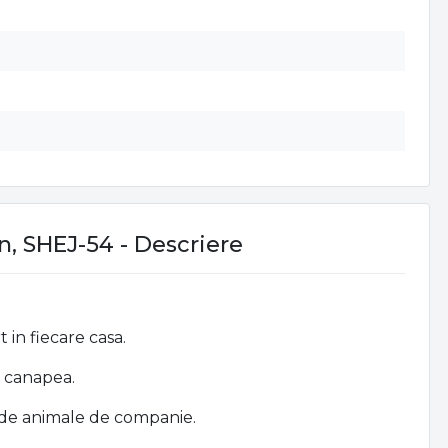
in, SHEJ-54 - Descriere
 in fiecare casa.
e canapea.
ii de animale de companie.