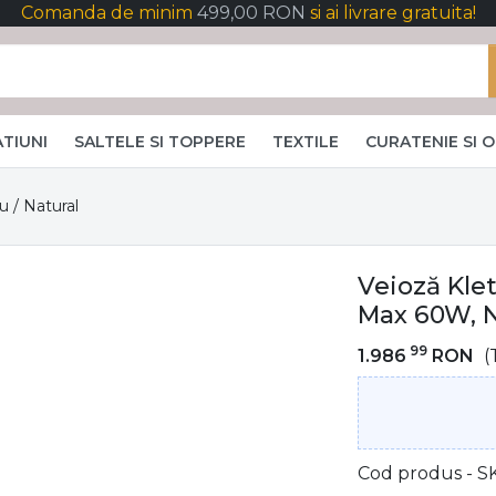
Comanda de minim
499,00 RON
si ai livrare gratuita!
TIUNI
SALTELE SI TOPPERE
TEXTILE
CURATENIE SI 
u / Natural
Veioză Klet
Max 60W, N
99
1.986
RON
(
Cod produs - S