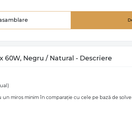
 asamblare
D
ax 60W, Negru / Natural - Descriere
nual)
au un miros minim în comparație cu cele pe bază de solven