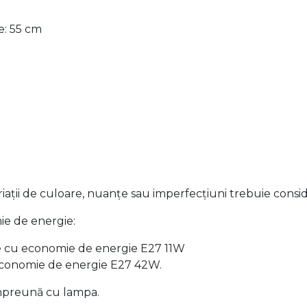
e: 55 cm
iații de culoare, nuanțe sau imperfecțiuni trebuie consider
ie de energie:
te cu economie de energie E27 11W
economie de energie E27 42W.
împreună cu lampa.