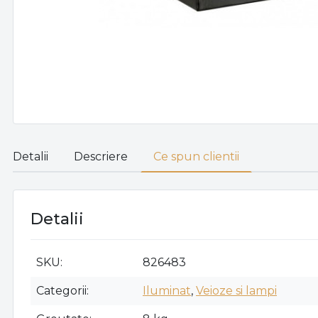
Detalii
Descriere
Ce spun clientii
Detalii
SKU
826483
Categorii
Iluminat
,
Veioze si lampi