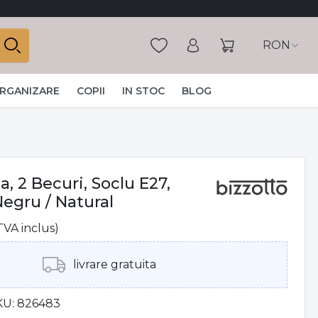
RON
ORGANIZARE
COPII
IN STOC
BLOG
a, 2 Becuri, Soclu E27,
egru / Natural
TVA inclus)
livrare gratuita
KU
826483