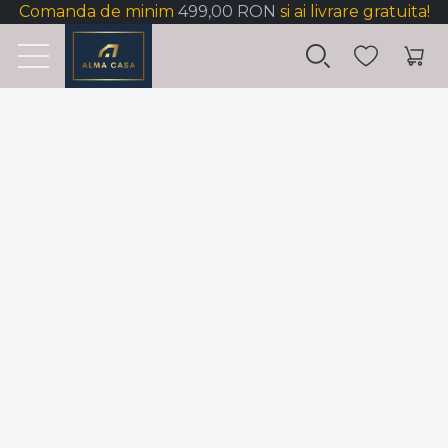
Comanda de minim
499,00 RON
si ai livrare gratuita!