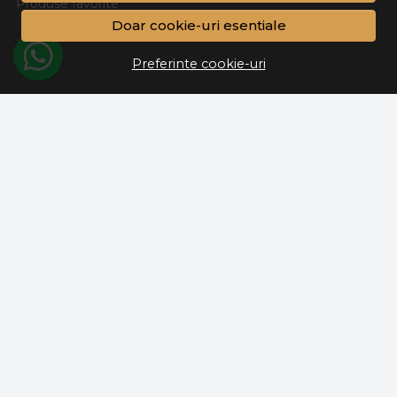
Produse favorite
Doar cookie-uri esentiale
Preferinte cookie-uri
Alma Casa SRL, CUI
53489235
,
J2026005279007
, Sector
2, Bucuresti