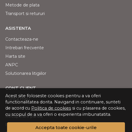
Metode de plata
Transport si retururi
ASISTENTA
Contacteaza-ne
Intrebari frecvente
Harta site
ANPC
Solutionarea litigiilor
CONT CLIENT
Acest site foloseste cookies pentru a va oferi
Contul meu
functionalitatea dorita. Navigand in continuare, sunteti
Inregistrare
de acord cu
Politica de cookies
si cu plasarea de cookies,
cu scopul de a va oferi o experienta imbunatatita.
Recuperare parola
Istoric comenzi
Accepta toate cookie-urile