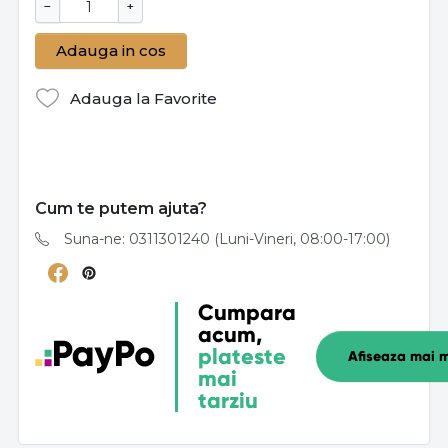
−
+
Adauga in cos
Adauga la Favorite
Cum te putem ajuta?
Suna-ne: 0311301240 (Luni-Vineri, 08:00-17:00)
Cumpara
acum,
plateste
Afiseaza mai m
mai
tarziu