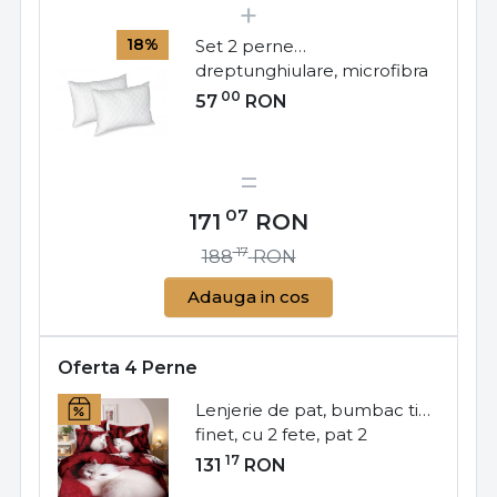
18%
Set 2 perne
dreptunghiulare, microfibra
matlasata, 50x70 cm, alb,
00
57
RON
SP-03
07
171
RON
17
188
RON
Adauga in cos
Oferta 4 Perne
Lenjerie de pat, bumbac tip
finet, cu 2 fete, pat 2
persoane, 6 piese, FNJ-279
17
131
RON