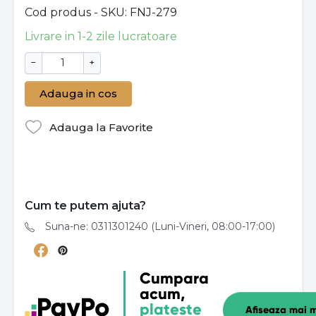
Cod produs - SKU
FNJ-279
Livrare in 1-2 zile lucratoare
−
+
Adauga in cos
Adauga la Favorite
Cum te putem ajuta?
Suna-ne: 0311301240 (Luni-Vineri, 08:00-17:00)
Cumpara
acum,
plateste
Afiseaza mai m