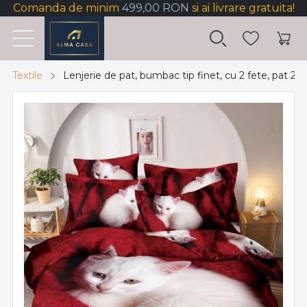
Comanda de minim
499,00 RON
si ai livrare gratuita!
Textile
Lenjerie de pat, bumbac tip finet, cu 2 fete, pat 2 