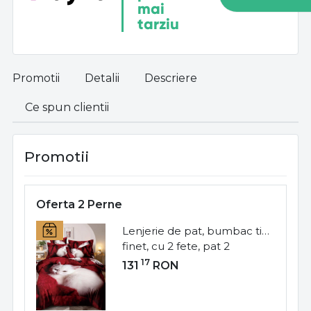
mai
tarziu
Promotii
Detalii
Descriere
Ce spun clientii
Promotii
Oferta 2 Perne
Lenjerie de pat, bumbac tip
finet, cu 2 fete, pat 2
persoane, 6 piese, FNJ-279
17
131
RON