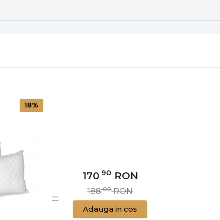
18%
90
170
RON
00
188
RON
Adauga in cos