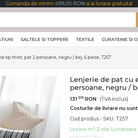
Comanda de minim
499,00 RON
si ai livrare gratuita!
TIUNI
SALTELE SI TOPPERE
TEXTILE
CURATENIE SI 
ra tip finet, pat 2 persoane, negru / bej, 6 piese, T257
Lenjerie de pat cu el
persoane, negru / be
00
131
RON
(TVA inclus)
Costurile de livrare nu sunt
Cod produs - SKU
T257
Livrare in 1-2 zile lucratoare