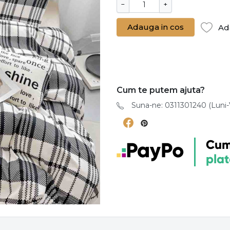
−
+
Adauga in cos
Ad
Cum te putem ajuta?
Suna-ne: 0311301240 (Luni-V
Cum
plat