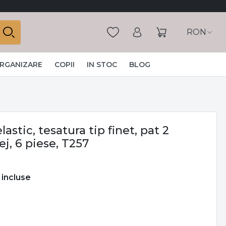
RON
ORGANIZARE
COPII
IN STOC
BLOG
astic, tesatura tip finet, pat 2
j, 6 piese, T257
 incluse