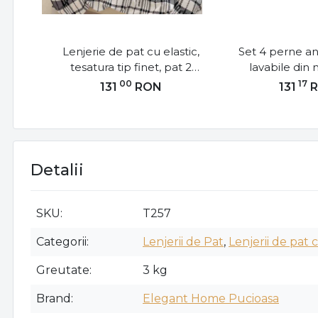
Lenjerie de pat cu elastic,
Set 4 perne ant
tesatura tip finet, pat 2
lavabile din 
persoane, negru / bej, 6
matlasata ul
00
17
131
RON
131
piese, T257
50x70 cm - 2 
cm - 2 buc alb,
02
Detalii
SKU
T257
Categorii
Lenjerii de Pat
,
Lenjerii de pat c
Greutate
3 kg
Brand
Elegant Home Pucioasa