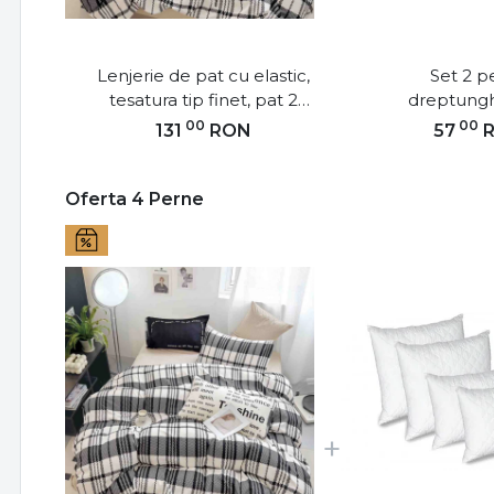
Lenjerie de pat cu elastic,
Set 2 p
tesatura tip finet, pat 2
dreptungh
persoane, negru / bej, 6
microfibra m
00
00
131
RON
57
piese, T257
50x70 cm, a
Oferta 4 Perne