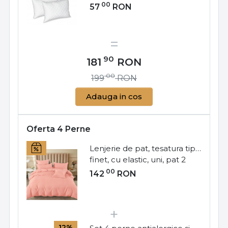
matlasata, 50x70 cm, alb,
00
57
RON
SP-03
90
181
RON
00
199
RON
Adauga in cos
Oferta 4 Perne
Lenjerie de pat, tesatura tip
finet, cu elastic, uni, pat 2
persoane, corai, 6 piese,
00
142
RON
FNE-184
12%