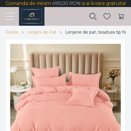
Comanda de minim
499,00 RON
si ai livrare gratuita!
Textile
Lenjerii de Pat
Lenjerie de pat, tesatura tip fine