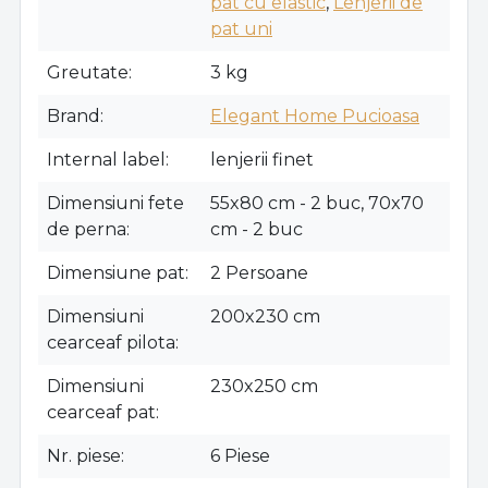
pat cu elastic
,
Lenjerii de
pat uni
Greutate
3 kg
Brand
Elegant Home Pucioasa
Internal label
lenjerii finet
Dimensiuni fete
55x80 cm - 2 buc, 70x70
de perna
cm - 2 buc
Dimensiune pat
2 Persoane
Dimensiuni
200x230 cm
cearceaf pilota
Dimensiuni
230x250 cm
cearceaf pat
Nr. piese
6 Piese