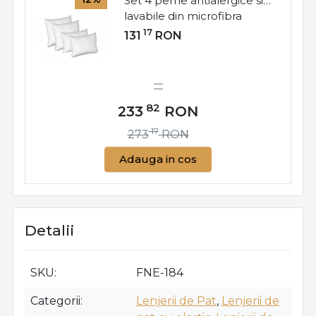
Set 4 perne antialergice si
lavabile din microfibra
matlasata ultrasonic, 50x70
17
131
RON
cm - 2 buc, 70x70 cm - 2
buc alb, Moises, SP-02
82
233
RON
17
273
RON
Adauga in cos
Detalii
SKU
FNE-184
Categorii
Lenjerii de Pat
,
Lenjerii de