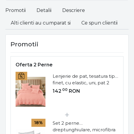
Promotii
Detalii
Descriere
Alti clienti au cumparat si
Ce spun clientii
Promotii
Oferta 2 Perne
Lenjerie de pat, tesatura tip
finet, cu elastic, uni, pat 2
persoane, corai, 6 piese,
00
142
RON
FNE-184
18%
Set 2 perne
dreptunghiulare, microfibra