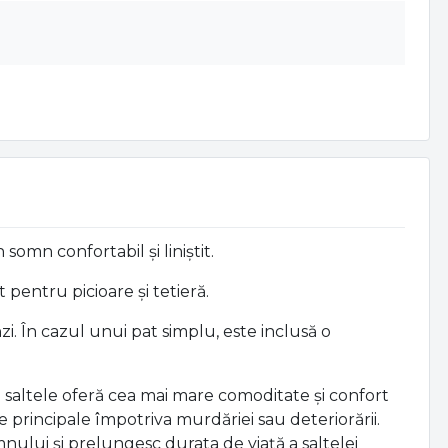
omn confortabil și liniștit.
 pentru picioare și tetieră.
i. În cazul unui pat simplu, este inclusă o
e saltele oferă cea mai mare comoditate și confort
e principale împotriva murdăriei sau deteriorării.
nului și prelungesc durata de viață a saltelei