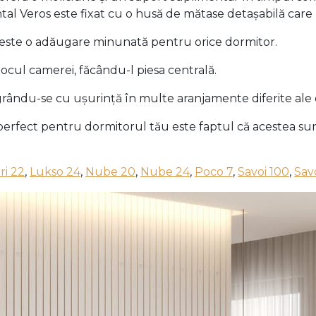
tal Veros este fixat cu o husă de mătase detașabilă care p
i este o adăugare minunată pentru orice dormitor.
jlocul camerei, făcându-l piesa centrală.
egrându-se cu ușurință în multe aranjamente diferite ale
s perfect pentru dormitorul tău este faptul că acestea su
ri 22
,
Lukso 24
,
Nube 20
,
Nube 24
,
Poco 7
,
Savoi 100
,
Savo