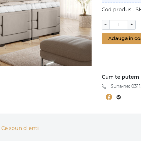
Cod produs - S
−
+
Adauga in co
Cum te putem 
Suna-ne: 0311
Ce spun clientii