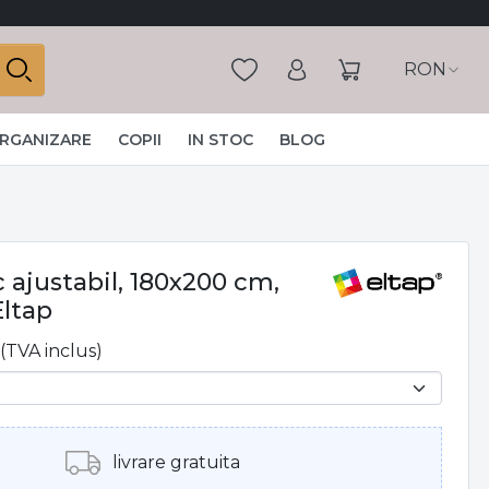
RON
ORGANIZARE
COPII
IN STOC
BLOG
c ajustabil, 180x200 cm,
Eltap
(TVA inclus)
livrare gratuita