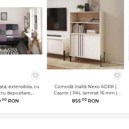
ta, extensibila, cu
Comodă înaltă Nexo ADRK |
tru depozitare,
Cașmir | PAL laminat 16 mm |
cm, Cayo, Eltap
80x40x127 cm
00
00
0
RON
855
RON