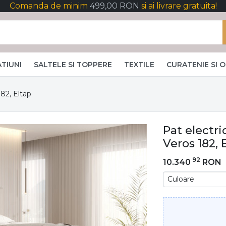
Comanda de minim
499,00 RON
si ai livrare gratuita!
TIUNI
SALTELE SI TOPPERE
TEXTILE
CURATENIE SI 
182, Eltap
Pat electri
Veros 182, 
92
10.340
RON