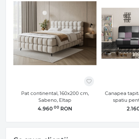
Pat continental, 160x200 cm,
Canapea tapita
Sabeno, Eltap
spatiu pen
192x90x90 
00
4.960
RON
2.16