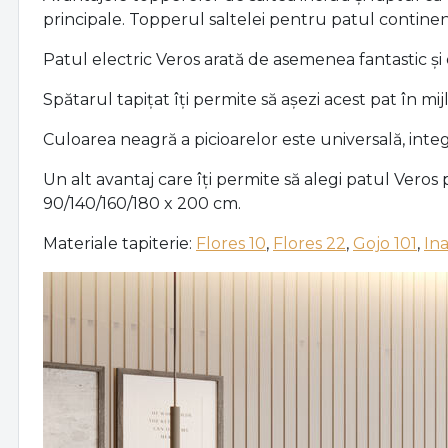
principale. Topperul saltelei pentru patul continen
Patul electric Veros arată de asemenea fantastic ș
Spătarul tapițat îți permite să așezi acest pat în mi
Culoarea neagră a picioarelor este universală, int
Un alt avantaj care îți permite să alegi patul Vero
90/140/160/180 x 200 cm.
Materiale tapiterie:
Flores 10
,
Flores 22
,
Gojo 101
,
Ina