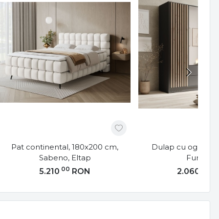
Pat continental, 180x200 cm,
Dulap cu oglinzi, 
Sabeno, Eltap
Furnitur
00
00
5.210
RON
2.060
R