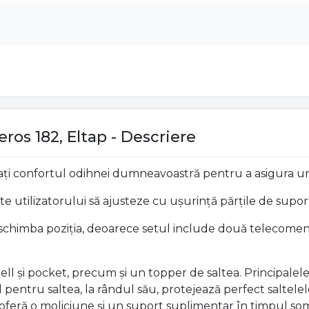
eros 182, Eltap - Descriere
ați confortul odihnei dumneavoastră pentru a asigura un s
e utilizatorului să ajusteze cu ușurință părțile de suport
-i schimba poziția, deoarece setul include două telecomenz
ell și pocket, precum și un topper de saltea. Principalel
pentru saltea, la rândul său, protejează perfect saltelel
 oferă o moliciune și un suport suplimentar în timpul som