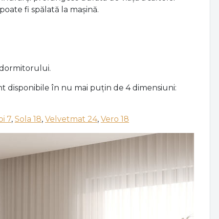
oate fi spălată la mașină.
 dormitorului.
nt disponibile în nu mai puțin de 4 dimensiuni:
i 7
,
Sola 18
,
Velvetmat 24
,
Vero 18